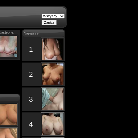
Następne:
Najlepsze
1
2
3
4