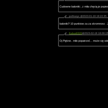
Cudowne baloniki , z miła chęcią je popi
potfoszyc @2023-01-19 19:22:35
baloniki? 10 punktow za za skromnosc . Z
Kubus6320
@2023-02-18 18:09:1
Oj Piękne.. miło popatrzeć... może się o