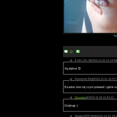
"Mo
(6)
9.191.110.*@2022-11-20 14:14:58
Są piękne 😍
Szymonek 84@2022-11-21 22:57:
B.Ładne.Jest się czym pobawić i gdzie nu
Rozmaita
@2022-11-29 11:54:12
Dziękuję :)
Slawko3056789@2022-12-01 19:1