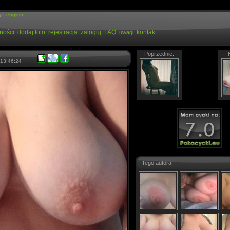
y |
english
ności
dodaj foto
rejestracja
zaloguj
FAQ
kontakt
uwagi
Poprzednie:
13:46:24
Tego autora: