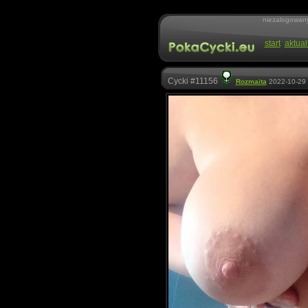
niezalogowan
start
aktual
Cycki #11156
Rozmaita
2022-10-29 