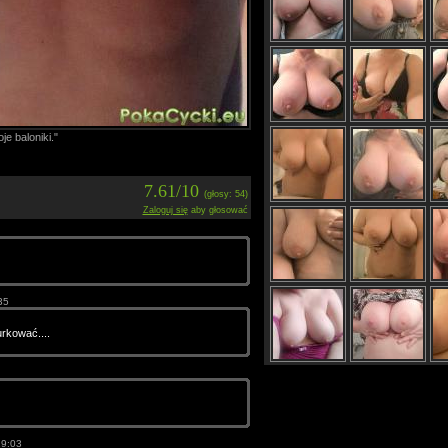
je baloniki."
7.61/10
(głosy: 54)
Zaloguj się
aby głosować
35
rkować....
9:03