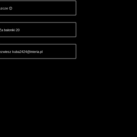
eszcze 😊
a baloniki 20
5
dezwiesz kuba2424@interia.pl