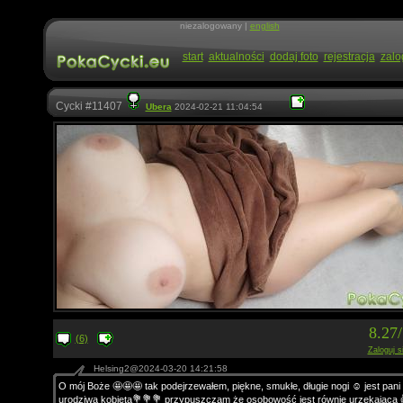
niezalogowany |
english
start
aktualności
dodaj foto
rejestracja
zalo
Cycki #11407
Ubera
2024-02-21 11:04:54
8.27
(6)
Zaloguj s
Helsing2@2024-03-20 14:21:58
O mój Boże 🤩🤩🤩 tak podejrzewałem, piękne, smukłe, długie nogi ☺️ jest pani
urodziwą kobietą💐💐💐 przypuszczam że osobowość jest równie urzekająca 