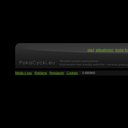
start
aktualności
dodaj fo
Media o nas
Reklama
Regulamin
Cookies
0.680965