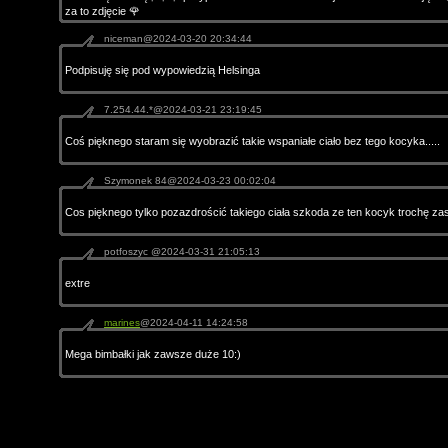
za to zdjęcie 🌹
niceman@2024-03-20 20:34:44
Podpisuję się pod wypowiedzią Helsinga
7.254.44.*@2024-03-21 23:19:45
Coś pięknego staram się wyobrazić takie wspaniałe ciało bez tego kocyka.....
Szymonek 84@2024-03-23 00:02:04
Cos pięknego tylko pozazdrościć takiego ciała szkoda ze ten kocyk trochę zasła
potfoszyc @2024-03-31 21:05:13
extre
marines
@2024-04-11 14:24:58
Mega bimbałki jak zawsze duże 10:)