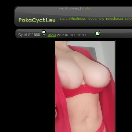
niezalogowany |
english
start
aktualności
dodaj foto
rejestracja
zalo
Cycki #11680
Ubera
2026-02-26 13:51:17