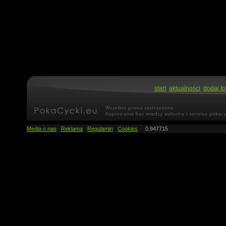
start
aktualności
dodaj fo
Media o nas
Reklama
Regulamin
Cookies
0.947715