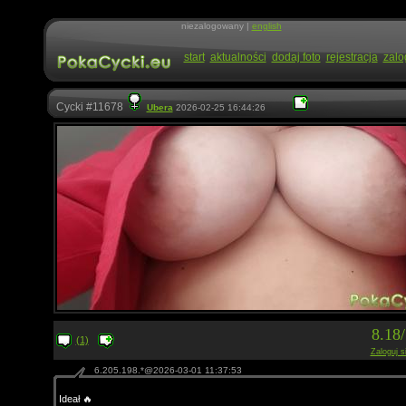
niezalogowany |
english
start
aktualności
dodaj foto
rejestracja
zalo
Cycki #11678
Ubera
2026-02-25 16:44:26
8.18
(1)
Zaloguj s
6.205.198.*@2026-03-01 11:37:53
Ideał 🔥