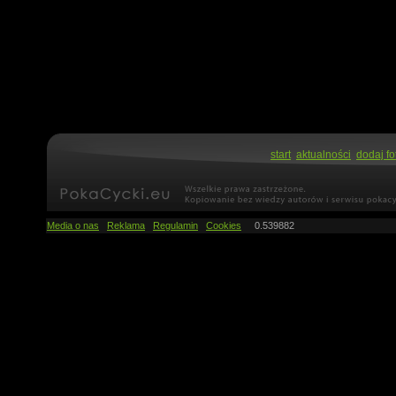
start
aktualności
dodaj fo
Media o nas
Reklama
Regulamin
Cookies
0.539882