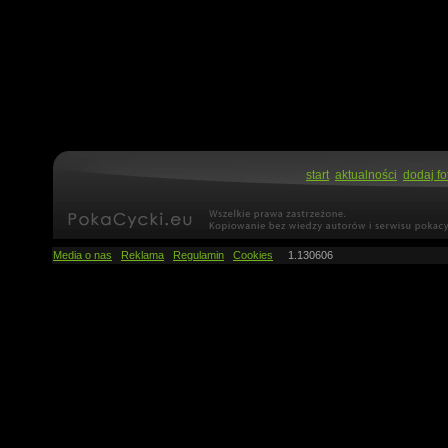
start
aktualności
dodaj fo
Media o nas
Reklama
Regulamin
Cookies
1.130606