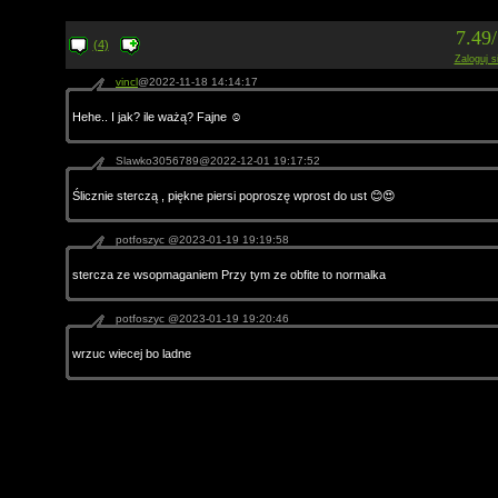
7.49
(4)
Zaloguj s
vincl
@2022-11-18 14:14:17
Hehe.. I jak? ile ważą? Fajne ☺
Slawko3056789@2022-12-01 19:17:52
Ślicznie sterczą , piękne piersi poproszę wprost do ust 😊😍
potfoszyc @2023-01-19 19:19:58
stercza ze wsopmaganiem Przy tym ze obfite to normalka
potfoszyc @2023-01-19 19:20:46
wrzuc wiecej bo ladne