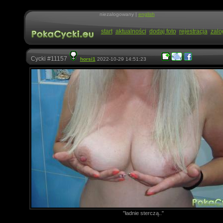
niezalogowany |
english
start
aktualności
dodaj foto
rejestracja
zalo
Cycki #11157
horsi1
2022-10-29 14:51:23
"ładnie sterczą.."