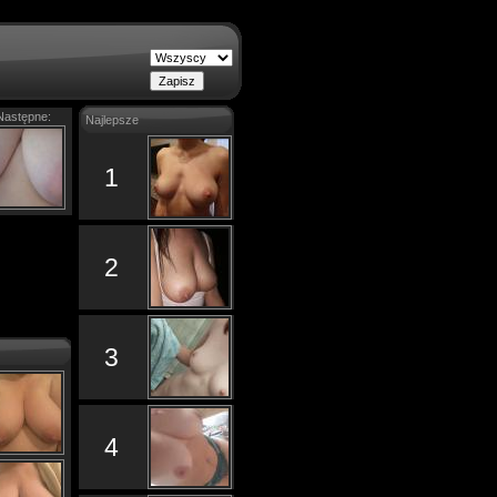
Następne:
Najlepsze
1
2
3
4