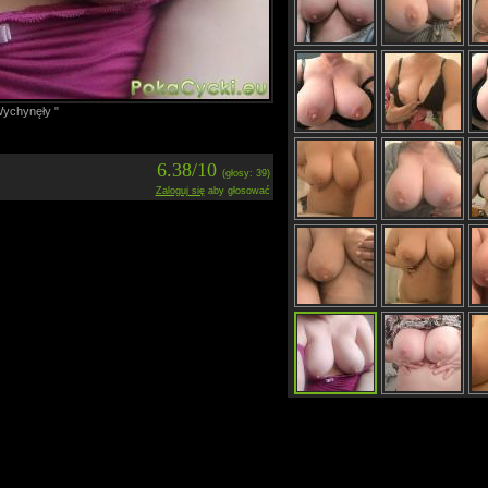
ychynęły "
6.38/10
(głosy: 39)
Zaloguj się
aby głosować