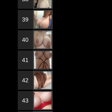
39
40
41
42
43