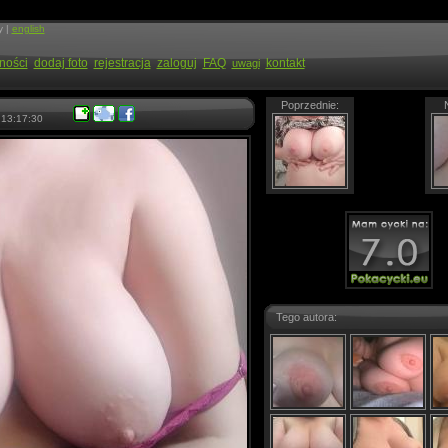
y |
english
ności
dodaj foto
rejestracja
zaloguj
FAQ
kontakt
uwagi
Poprzednie:
13:17:30
Tego autora: