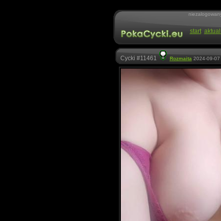
niezalogowan
start
aktual
Cycki #11461
Rozmaita
2024-09-07 