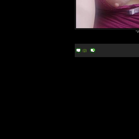
"W
(0)