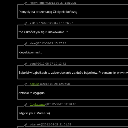
Harry Potter@2012-08-27 14:10:31
Pomysły na prezentację Ci się nie kończą.
7.31.97.*@2012-08-27 15:26:27
"no i skończyło się rumakowanie..."
alex@2012-08-27 15:37:13
Kiepski pomysł...
gert@2012-08-27 19:12:42
Bąbelki w bąbelkach to zdecydowanie za dużo bąbelków. Przynajmniej w tym 
pokusa
@2012-08-28 12:06:31
dziwnie to wygląda
Englishman
@2012-08-28 12:20:18
zdjęcie jak z Marsa :o)
adamek@2012-08-28 21:01:31