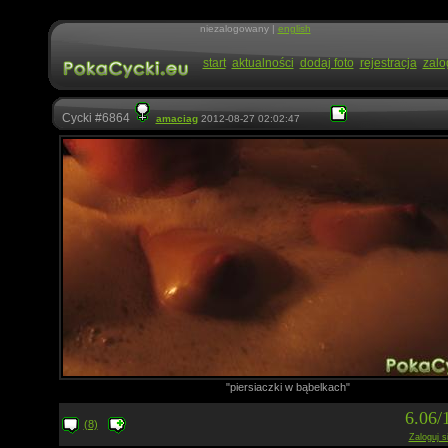
niezalogowany |
english
start
aktualności
dodaj foto
rejestracja
zalo
Cycki #6864
amaciag
2012-08-27 02:02:47
"piersiaczki w bąbelkach"
6.06/
(8)
Zaloguj s