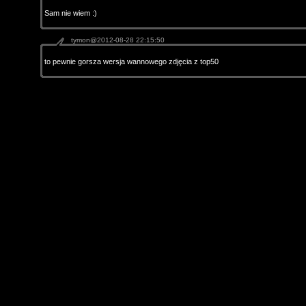
Sam nie wiem :)
tymon@2012-08-28 22:15:50
to pewnie gorsza wersja wannowego zdjęcia z top50