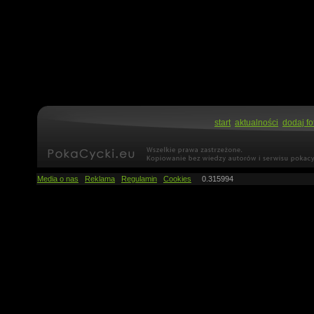
start
aktualności
dodaj fo
Media o nas
Reklama
Regulamin
Cookies
0.315994