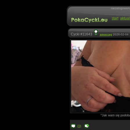
niezalogowan
start
aktual
Cycki #11643
amaciag
2026-02-04 
"Jak wam się podoba
(0)