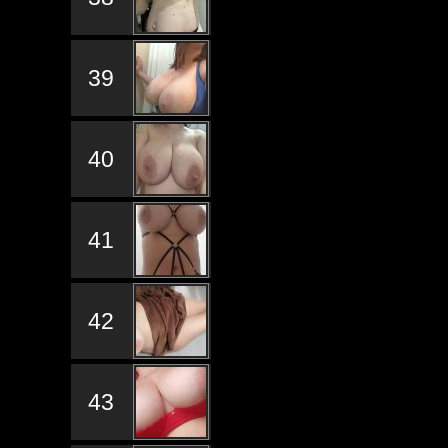
39
40
41
42
43