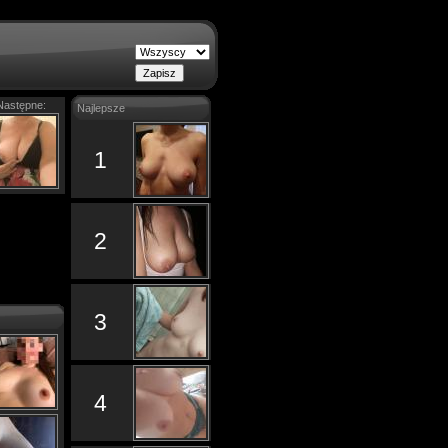
Następne:
Najlepsze
1
2
3
4