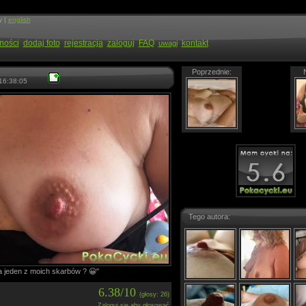
y |
english
ności
dodaj foto
rejestracja
zaloguj
FAQ
kontakt
uwagi
Poprzednie:
16:38:05
Tego autora:
 jeden z moich skarbów ? 😀"
6.38/10
(głosy: 26)
Zaloguj się
aby głosować