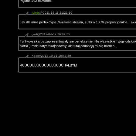
Piękne. Już mówiłem.
fulmin
@2011-12-11 21:21:19
Jak dla mnie perfekcyjne. Wielkość idealna, sutki w 100% proporcjonalne. Takie 
gert@2012-04-09 16:09:35
Tu Twoje skarby zaprezentowały się perfekcyjnie. Nie wszystkie Twoje odsłony
piersi :) mnie satysfakcjonowały, ale tutaj podobają mi się bardzo.
Kodi@2012-10-31 18:43:49
RUUUUUUUUUUUUUUUUCHAŁBYM