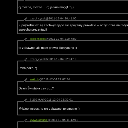
oj można, można... :o) ja tam mogę! :o))
trzeci_cycek@2011-12-04 20:41:05
Z półprofilu też są zachwycające ale spójrzmy prawdzie w oczy: czas na rady
sposobu prezentacji.
littleprincess
@2011-12-04 21:47:50
to zabawne, ale mam prawie identyczne :)
trzeci_cycek@2011-12-04 22:04:10
Poka poka! :)
sukkub
@2011-12-04 22:07:34
Dzień Świstaka czy co..?
7.206.9.*@2011-12-04 22:32:01
@littleprincess, to nie zabawne, to smutne ;)
wyrwalomusie
@2011-12-05 11:42:12