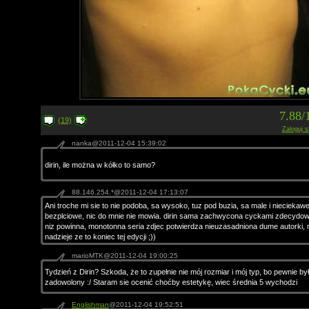
7.88/
(19)
Zaloguj s
nanka@2011-12-04 15:39:02
dirin, ile można w kółko to samo?
88.146.254.*@2011-12-04 17:13:07
Ani troche mi sie to nie podoba, sa wysoko, tuz pod buzia, sa male i nieciekawe
bezplciowe, nic do mnie nie mowia. dirin sama zachwycona cyckami zdecydowa
niz powinna, monotonna seria zdjec potwierdza nieuzasadniona dume autorki
nadzieje ze to koniec tej edycji ;))
marioMTK@2011-12-04 19:00:25
Tydzień z Dirin? Szkoda, że to zupełnie nie mój rozmiar i mój typ, bo pewnie b
zadowolony :/ Staram sie ocenić choćby estetykę, wiec średnia 5 wychodzi
Englishman
@2011-12-04 19:52:51