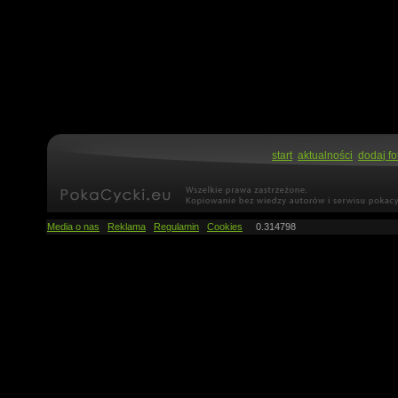
start
aktualności
dodaj fo
Media o nas
Reklama
Regulamin
Cookies
0.314798