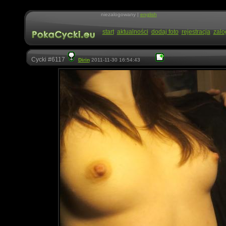
niezalogowany |
english
start
aktualności
dodaj foto
rejestracja
zalo
Cycki #6117
Dirin
2011-11-30 16:54:43