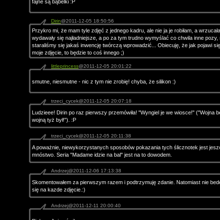
fajne są bąbelki :P
Dirin
@2011-12-05 18:50:56
Przykro mi, że mam tyle zdjęć z jednego kadru, ale nie ja je robiłam, a wrzucał
wydawały się najładniejsze, a po za tym trudno wymyślać co chwila inne pozy,
staraliśmy się jakaś inwencję twórczą wprowadzić... Obiecuję, że jak pojawi się
moje zdjęcie, to będzie to coś innego ;)
littleprincess
@2011-12-05 20:01:22
smutne, niesmutne - nic z tym nie zrobię! chyba, że silikon :)
trzeci_cycek@2011-12-05 20:07:18
Ludzieee! Dirin po raz pierwszy przemówiła! "Wyngiel je we wiosce!" ("Wojna b
wojną tyż był!"). :P
trzeci_cycek@2011-12-05 20:11:38
A poważnie, niewykorzystanych sposobów pokazania tych ślicznotek jest jes
mnóstwo. Seria "Madame idzie na bal" jest na to dowodem.
Andrzej@2011-12-06 17:13:38
Skomentowałem za pierwszym razem i podtrzymuję zdanie. Natomiast nie bedę
się na kazde zdjęcie.:)
Andrzej@2011-12-11 20:00:40