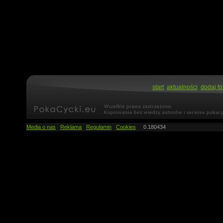
start
aktualności
dodaj fo
Media o nas
Reklama
Regulamin
Cookies
0.180434