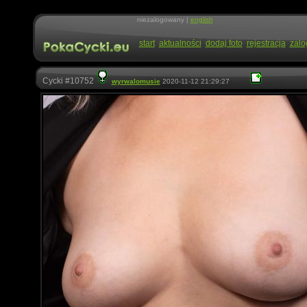
niezalogowany |
english
start
aktualności
dodaj foto
rejestracja
zalo
Cycki #10752
wyrwalomusie
2020-11-12 21:29:27