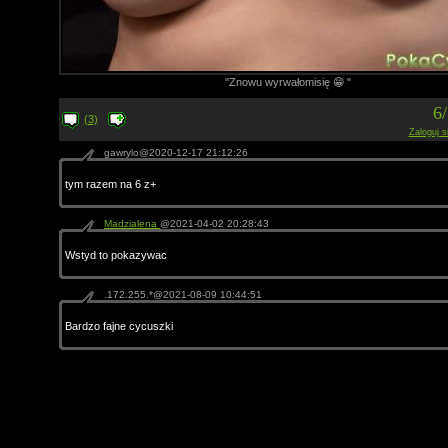
"Znowu wyrwałomisię 😁 "
6
(3)
Zaloguj s
gawrylo@2020-12-17 21:12:26
tym razem na 6 z+
Madzialena
@2021-04-02 20:28:43
Wstyd to pokazywac
.172.255.*@2021-08-09 10:44:51
Bardzo fajne cycuszki