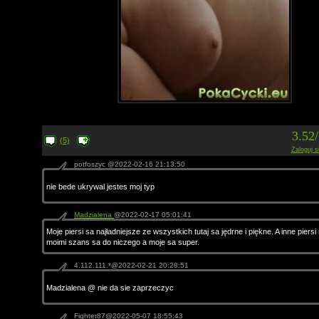
3.52
(5)
Zaloguj s
potfoszyc @2022-02-16 21:13:50
nie bede ukrywal jestes moj typ
Madzialena
@2022-02-17 05:01:41
Moje piersi sa najładniejsze ze wszystkich tutaj sa jędrne i piękne. A inne piersi
moimi szans sa do niczego a moje sa super.
4.112.111.*@2022-02-21 20:28:51
Madzialena @ nie da sie zaprzeczyc
Fighter87@2022-05-07 18:55:43