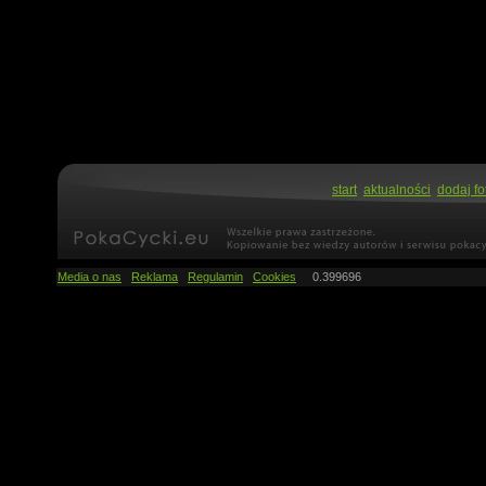
start
aktualności
dodaj fo
Media o nas
Reklama
Regulamin
Cookies
0.399696