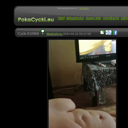
niezalogowany |
english
start
aktualności
dodaj foto
rejestracja
zalo
Cycki #10966
Madzialena
2022-02-11 03:17:05