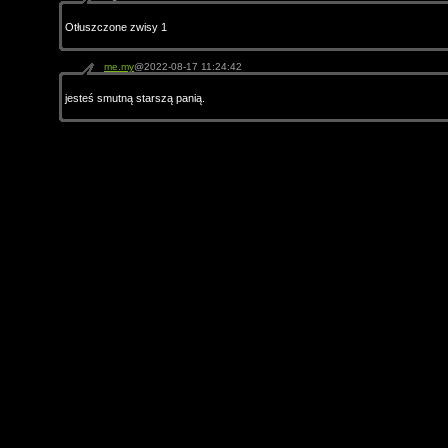
Otłuszczone zwisy 1
me.my
@2022-08-17 11:24:42
jesteś smutną starszą panią.