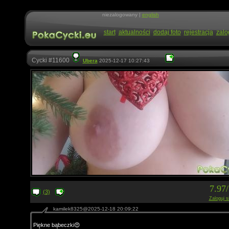
niezalogowany |
english
start
aktualności
dodaj foto
rejestracja
zalo
Cycki #11600
Ubera
2025-12-17 10:27:43
7.97
(3)
Zaloguj s
kamilek8325@2025-12-18 20:09:22
Piękne bąbeczki😍