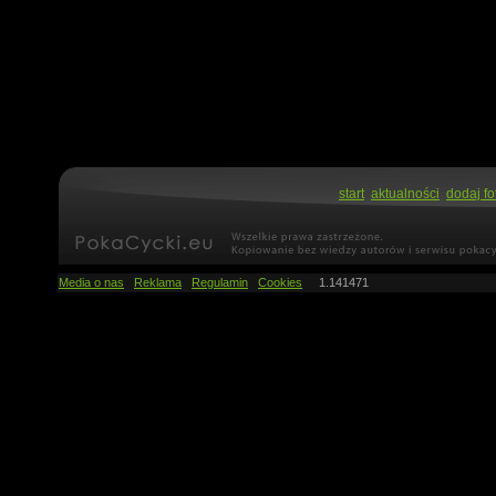
start
aktualności
dodaj fo
Media o nas
Reklama
Regulamin
Cookies
1.141471