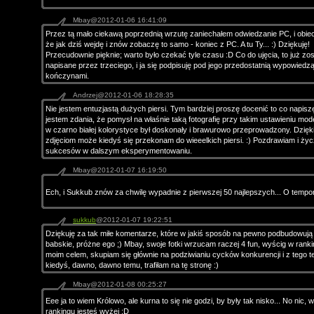
Mbay@2012-01-06 16:41:09
Przez tą mało ciekawą poprzednią wrzutę zaniechałem odwiedzanie PC, i obie
że jak dziś wejdę i znów zobaczę to samo - koniec z PC. A tu Ty... :) Dziękuję!
Przecudownie pięknie; warto było czekać tyle czasu :D Co do ujęcia, to już zos
napisane przez trzeciego, i ja się podpisuję pod jego przedostatnią wypowiedz
kończynami.
Andrzej@2012-01-06 18:28:35
Nie jestem entuzjastą dużych piersi. Tym bardziej proszę docenić to co napisz
jestem zdania, że pomysł na właśnie taką fotografię przy takim ustawieniu mode
w czarno białej kolorystyce był doskonały i brawurowo przeprowadzony. Dzięki
zdjęciom może kiedyś się przekonam do wieeelkich piersi. :) Pozdrawiam i ży
sukcesów w dalszym eksperymentowaniu.
Mbay@2012-01-07 16:19:50
Ech, i Sukkub znów za chwilę wypadnie z pierwszej 50 najlepszych... O tempo
sukkub
@2012-01-07 19:22:51
Dziękuję za tak miłe komentarze, które w jakiś sposób na pewno podbudowują
babskie, próżne ego ;) Mbay, swoje fotki wrzucam raczej 4 fun, wyścig w ranki
moim celem, skupiam się głównie na podziwianiu cycków konkurencji i z tego 
kiedyś, dawno, dawno temu, trafiłam na tę stronę :)
Mbay@2012-01-08 00:25:27
Eee ja to wiem Królowo, ale kurna to się nie godzi, by były tak nisko... No nic,
rankingu jesteś wyżej :D