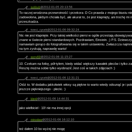
sukkub
@2012-01-05 20:13:56
To raczej wrodzona przewrotność i przekora :D Co prawda z mojego biustu nie
zadowolona, jakbym chciała być, ale akurat to, że jest klapnięty, ani trochę mi n
przeszkadza.
trzeci_cycek@2012-01-06 09:32:24
Nic nie jest klapnięte. Przy takiej wielkości piersi w ogóle przestają obowiązyw
znane w świecie piersi standardowych. Pozdrawiam, Einstein. ;) P.S. Dziewczy
namawiam gorąco do fotografowania się w takim ustawieniu. Zwłaszcza najmni
na tym zyskują, naprawdę warto!
sony69
@2012-01-06 11:15:27
10. Czekam na fotkę, pół-tylem, kiedy widać większy kawałek pleców i tylko zar
Resztę można sobie tylko wyobrazić.Jest coś w takich zdjęciach :)
trzeci_cycek@2012-01-06 12:31:21
Otóż to. W dodatku jakkolwiek włosy są piękne to warto wtedy odsunąć je i p
jeszcze piękniejszego - plecki. :)
blejd
@2012-01-06 14:44:31
jako wielbiciel - 10! nie ma innej opcji
mirosław
@2012-01-06 16:12:10
też dałem 10 bo wyżej nie mogę