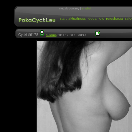
niezalogowany |
english
start
aktualności
dodaj foto
rejestracja
zalo
Cycki #6178
sukkub
2011-12-28 19:30:47