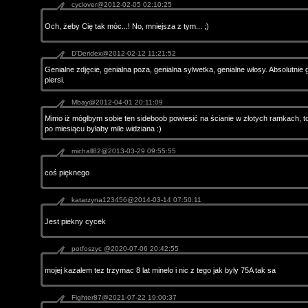
cyclover@2012-02-05 02:10:25
Och, żeby Cię tak móc...! No, mniejsza z tym... ;)
D'Deridex@2012-02-12 11:21:52
Genialne zdjęcie, genialna poza, genialna sylwetka, genialne włosy. Absolutnie 
piersi.
Mbay@2012-04-01 20:11:09
Mimo iż mógłbym sobie ten sideboob powiesić na ścianie w złotych ramkach, t
po miesiącu byłaby mile widziana :)
michall82@2013-03-29 09:55:55
coś pięknego
katarzyna123456@2014-03-14 07:50:11
Jest piekny cycek
potfoszyc @2020-07-06 20:42:55
mojej kazalem tez trzymac 8 lat minelo i nic z tego jak byly 75A tak sa
Fighter87@2021-07-22 19:00:37