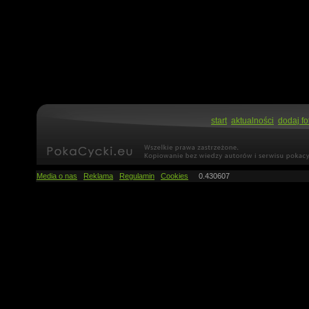
start
aktualności
dodaj fo
Media o nas
Reklama
Regulamin
Cookies
0.430607