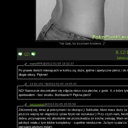
"nie śpię, bo trzymam kredens ;)"
8.12/
(27)
Zaloguj s
marioMTK@2012-01-05 16:32:37
Po prawie dwóch miesiącach w końcu są, duże, jędrne i apetyczne piersi; i do 
długie włosy. Pięknie!
13.92.151.*@2012-01-05 19:05:33
NO! Nareszcie doczekałem się zdjęcia nieco zza pleców, z godz. 4, o które ty
apelowałem - bez skutku. Bombastic!!! Piękna pierś!
warszawiak
@2012-01-05 20:05:59
Zdrzemnij się, teraz ja potrzymam i to oburącz;) Sukkubie, biust masz duży (a
jeszcze więcej niż objętości) i praw fizyki nie oszukasz:) Przy czym nam, face
dobra, przynajmniej mi) absolutnie nie przeszkadza ze trochę zwisają. Mam w
jakobyś miała z tym lekkie kompleksy - zupełnie niesłusznie. Ja bym szalał za
piersiami gdybym mógł:)