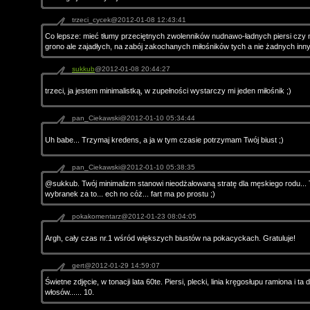
trzeci_cycek@2012-01-08 12:43:41
Co lepsze: mieć tłumy przeciętnych zwolenników nudnawo-ładnych piersi czy 
grono ale zajadłych, na zabój zakochanych miłośników tych a nie żadnych innyc
sukkub
@2012-01-08 20:44:27
trzeci, ja jestem minimalistką, w zupełności wystarczy mi jeden miłośnik ;)
pan_Ciekawski@2012-01-10 05:34:44
Uh babe... Trzymaj kredens, a ja w tym czasie potrzymam Twój biust ;)
pan_Ciekawski@2012-01-10 05:38:35
@sukkub. Twój minimalizm stanowi nieodżałowaną stratę dla męskiego rodu... 
wybranek za to... ech no cóż... fart ma po prostu ;)
pokakomentarz@2012-01-23 08:04:05
Argh, cały czas nr.1 wśród większych biustów na pokacyckach. Gratuluje!
gert@2012-01-29 14:59:07
Świetne zdjęcie, w tonacji lata 60te. Piersi, plecki, linia kręgosłupu ramiona i ta
włosów...... 10.