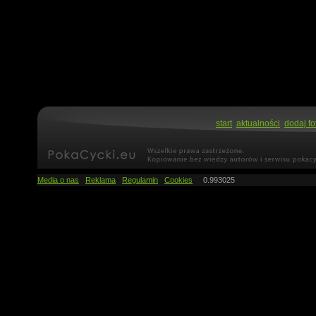
start
aktualności
dodaj fo
Media o nas
Reklama
Regulamin
Cookies
0.993025