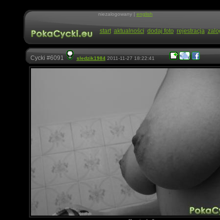
niezalogowany |
english
start
aktualności
dodaj foto
rejestracja
zalo
Cycki #6091
sledzik1984
2011-11-27 18:22:41