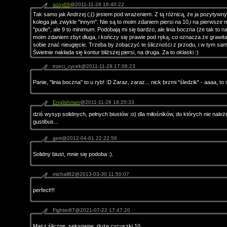
sony69
@2011-11-28 16:40:22
Tak samo jak Andrzej (;() jestem pod wrażeniem. Z tą różnicą, że ja pozytywn
kolega jak zwykle "innym". Nie są to moim zdaniem piersi na 10,i na pierwsze 
"pudle", ale 9 to minimum. Podobają mi się bardzo, ale linia boczna (że tak to n
moim zdaniem zbyt długa, i kończy się prawie pod ręką, co oznacza że grawita
sobie znać nieugięcie. Trzeba by zobaczyć te śliczności z przodu, i w tym sa
Świetnie nakłada się kontur bliższej piersi, na druga. Za to oklaski :)
trzeci_cycek@2011-11-28 17:08:23
Panie, "linia boczna" to u ryb! :D Zaraz, zaraz... nick brzmi "śledzik" - aaaa, to
Englishman
@2011-11-28 18:20:33
dziś wysyp solidnych, pełnych biustów :o) dla miłośników, do których nie należę.
gustibus...
gert@2012-04-01 22:22:56
Solidny biust, mnie się podoba :).
michall82@2013-03-30 11:50:07
perfect!!!
Fighter87@2021-07-22 17:47:20
Masz śliczne, seksowne, duże cycuszki 10