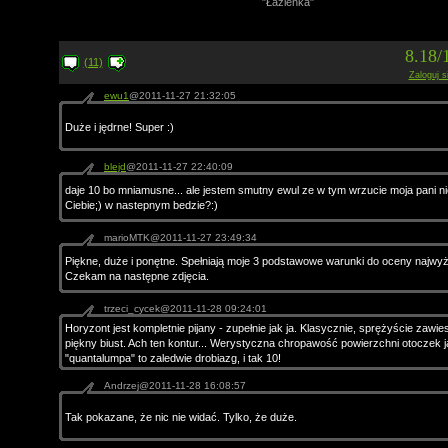
"Łazienka"
8.18/
(11)
Zaloguj s
ewu1
@2011-11-27 21:32:05
Duże i jędrne! Super :)
blejd
@2011-11-27 22:40:09
daje 10 bo mniamusne... ale jestem smutny ewul ze w tym wrzucie moja pani ni
Ciebie;) w nastepnym bedzie?:)
marioMTK@2011-11-27 23:49:34
Piękne, duże i ponętne. Spełniają moje 3 podstawowe warunki do oceny najwyż
Czekam na następne zdjęcia.
trzeci_cycek@2011-11-28 09:24:01
Horyzont jest kompletnie pijany - zupełnie jak ja. Klasycznie, sprężyście zawie
piękny biust. Ach ten kontur... Werystyczna chropawość powierzchni otoczek j
"quantalumpa" to zaledwie drobiazg, i tak 10!
Andrzej@2011-11-28 16:08:57
Tak pokazane, że nic nie widać. Tylko, że duże.