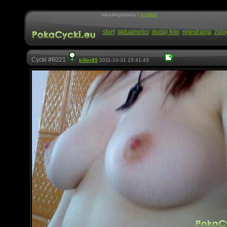
niezalogowany |
english
start
aktualności
dodaj foto
rejestracja
zalo
Cycki #6021
killer85
2011-10-31 15:41:43