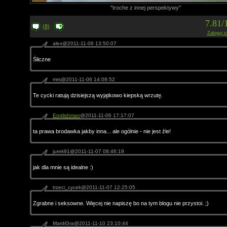
"troche z innej perspektywy"
7.81/
(8)
Zaloguj s
alex@2011-11-06 13:50:07
Śliczne
mrs@2011-11-06 14:08:52
Te cycki ratują dzisiejszą wyjątkowo kiepską wrzutę.
Englishman
@2011-11-06 17:17:07
ta prawa brodawka jakby inna... ale ogólnie - nie jest źle!
jurek91@2011-11-07 08:46:19
jak dla mnie są idealne :)
trzeci_cycek@2011-11-07 12:25:05
Zgrabne i seksowne. Więcej nie napiszę bo na tym blogu nie przystoi. ;)
MardiGra@2011-11-10 23:10:44