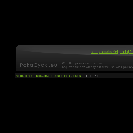
start
aktualności
dodaj fo
Media o nas
Reklama
Regulamin
Cookies
1.111734