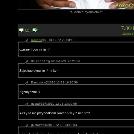
"cudenka-cycunienka"
7.86/
(7)
Zaloguj s
marines
@2010-12-22 22:08:10
czarne frugo mniam:)
88.93.161.*@2010-12-22 22:25:00
Zajebiste cycunie :* mniam
PanLaska@2010-12-23 16:10:56
Egzotyczne :)
gustaff65@2010-12-28 13:09:06
A czy to nie przypadkiem Raven Riley z netu???
gustaff65@2010-12-28 13:10:03