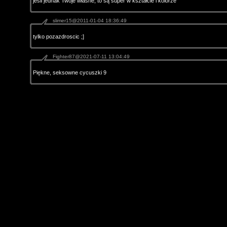
jeśli jednak Twoje własne, to są super w kształcie i kolorze
slimer15@2011-01-04 18:36:49
tylko pozazdroscic ;]
Fighter87@2021-07-11 13:04:49
Piękne, seksowne cycuszki 9