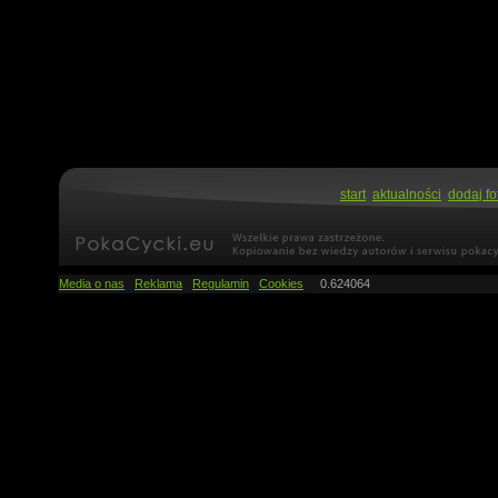
start
aktualności
dodaj fo
Media o nas
Reklama
Regulamin
Cookies
0.624064