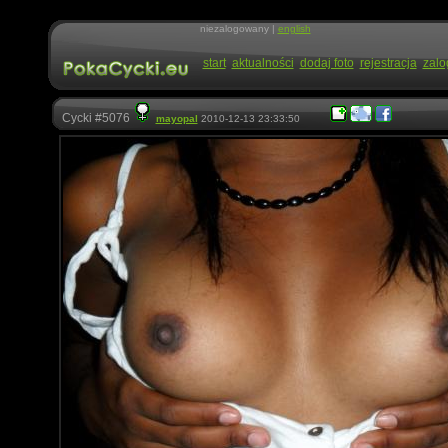
niezalogowany |
english
start
aktualności
dodaj foto
rejestracja
zalo
Cycki #5076
mayopal
2010-12-13 23:33:50