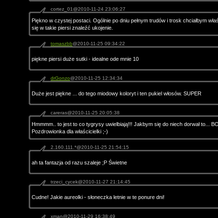
cortez_01@2010-11-24 23:06:27
Piękno w czystej postaci. Ogólnie po dniu pełnym trudów i trosk chciałbym właś
się w takie piersi znaleźć ukojenie.
tomaszbb
@2010-11-25 09:34:22
piękne piersi duże sutki - idealne ode mnie 10
drGonzo
@2010-11-25 12:34:34
Duże jest piękne ... do tego miodowy koloryt i ten pukiel włosów. SUPER
careras@2010-11-25 20:05:38
Hmmmm.. to jest to co tygrysy uwielbiają!!! Jakbym się do niech dorwał to... B
Pozdrowionka dla właścicielki ;-)
2.160.111.*@2010-11-25 21:54:15
ah ta fantazja od razu szaleje ;P Świetne
trzeci_cycek@2010-11-27 21:14:45
Cudne! Jakie aureolki - słoneczka letnie w te ponure dni!
xman@2010-11-29 16:38:49