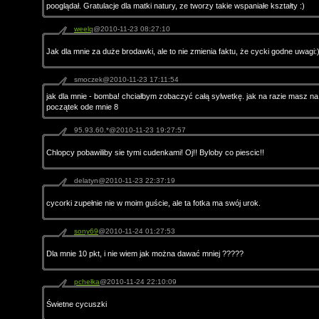
pooglądał. Gratulacje dla matki natury, ze tworzy takie wspaniałe kształty :)
weelq
@2010-11-23 08:27:10
Jak dla mnie za duże brodawki, ale to nie zmienia faktu, że cycki godne uwagi:
smoczek@2010-11-23 17:11:54
jak dla mnie - bomba! chciałbym zobaczyć całą sylwetkę. jak na razie masz na
początek ode mnie 8
95.93.60.*@2010-11-23 19:27:57
Chlopcy pobawiliby sie tymi cudenkami! Oj!! Byloby co piescic!!
delatyn@2010-11-23 22:37:19
cycorki zupełnie nie w moim guście, ale ta fotka ma swój urok.
sony69
@2010-11-24 01:27:53
Dla mnie 10 pkt, i nie wiem jak można dawać mniej ?????
pchełka
@2010-11-24 22:10:09
Świetne cycuszki