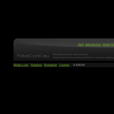
start
aktualności
dodaj fo
Media o nas
Reklama
Regulamin
Cookies
0.438194