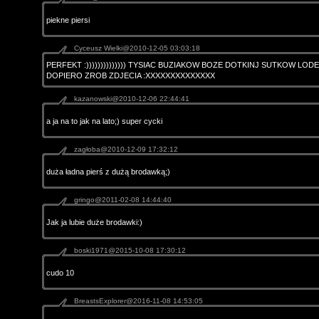
piekne piersi
Cyceusz Wielki@2010-12-05 03:03:18
PERFEKT :)))))))))))))) TYSIAC BUZIAKOW BOZE DOTKINJ SUTKOW LODE
DOPIERO ZROB ZDJECIA :XXXXXXXXXXXXXX
kazanowski@2010-12-06 22:44:41
a ja na to jak na lato;) super cycki
zagłoba@2010-12-09 17:32:12
duża ładna pierś z dużą brodawką;)
gringo@2011-02-08 14:44:40
Jak ja lubie duże brodawki:)
boski1971@2015-10-08 17:30:12
cudo 10
BreastsExplorer@2016-11-08 14:53:05