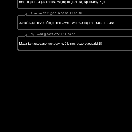
hmm daję 10 a jak chcesz więcej to gdzie się spotkamy ? ;p
Scorpion2521@2019-09-02 23:09:48
Jakieś takie przerośnięte brodawki, i wgl mało jędrne, raczej spasłe
Fighter87@2021-07-11 12:38:53
Masz fantastyczne, seksowne, śliczne, duże cycuszki 10