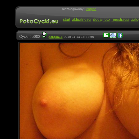
niezalogowany |
english
start
aktualności
dodaj foto
rejestracja
zalo
Cycki #5002
gorąca18
2010-11-14 18:32:55