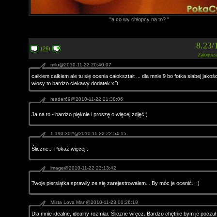
"a co wy chłopcy na to? "
8.23/
(26)
Zaloguj s
milu@2010-11-22 20:40:07
całkiem całkiem ale tu się ocenia całokształt ... dla mnie 9 bo fotka słabej jakośc
włosy to bardzo ciekawy dodatek xD
reader69@2010-11-22 21:38:06
Ja na to - bardzo pięknie i proszę o więcej zdjęć:)
1.190.30.*@2010-11-22 22:54:15
Śliczne... Pokaż więcej..
image@2010-11-22 23:13:42
Twoje piersiątka sprawiły ze się zarejestrowałem... By móc je ocenić.. :)
Mista Lova Man@2010-11-23 00:26:18
Dla mnie idealne, idealny rozmiar. Śliczne wręcz. Bardzo chętnie bym je poczuł 