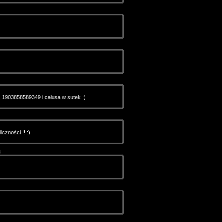
, 1903858589349 i całusa w sutek ;)
iczności !! :)
4