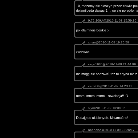
10, mozemy sie cieszyc przez chwile puki
dojami beda dawac 1 ... co sie porobilo na 
9.72.209.*@2010-11-08 15:59:36
jak dla mneie boskie :-)
xman@2010-11-08 19:25:58
cudowne
vego1986@2010-11-08 21:44:09
nie mogę się nadziwić, toż to chyba nie z t
verzz88@2010-11-09 14:23:11
mmm, mmm, mmm - rewelacja!! :D
sIy@2010-11-09 16:08:36
Dodaję do ulubionych. Mniamuśne!
noonelse@2010-11-09 22:26:17