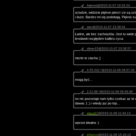
Arjenss@2010-11-07 22:02:24
oj ludzie, widzicie piękne piersi i ze są 
i duże. Bardzo mi się podobają. Piękne su
alex@2010-11-07 23:38:04
Ładne, ale bez zachwytów. Jest tu wiele 
brodawki względem kalibru cyca.
slimer15@2010-11-07 23:38:57
niezle te ciacha ;]
0.55.222.*@2010-11-08 08:57:30
mogą być...
2.21.88.*@2010-11-08 09:39:38
no nic pozostaje nam tylko czekac az te
dawac 1 ;) i wtedy juz po top...
glaca07
@2010-11-08 11:44:13
wprost idealne :)
jofranco
@2010-11-08 15:18:13