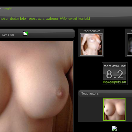
y |
english
ności
dodaj foto
rejestracja
zaloguj
FAQ
kontakt
uwagi
Poprzednie:
 14:54:58
Tego autora: