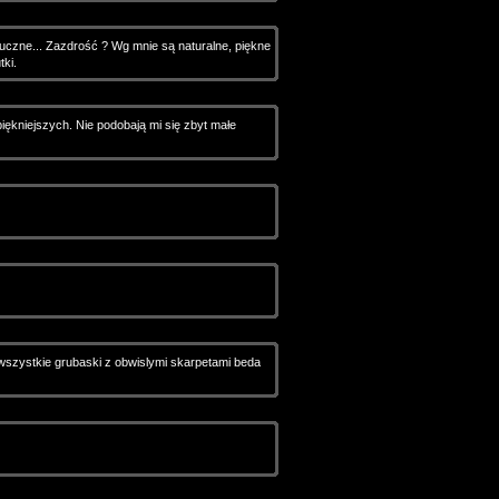
sztuczne... Zazdrość ? Wg mnie są naturalne, piękne
tki.
piękniejszych. Nie podobają mi się zbyt małe
 wszystkie grubaski z obwislymi skarpetami beda