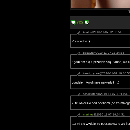
"
(32)
kouhi@2010-11-07 12:33:54
Przecudne :)
delatyn@2010-11-07 13:24:33
Zgadzam się z przedpiszcą. Ładne, ale co
trzeci_cycek@2010-11-07 16:36:5
Luudzie!!! Anioł mnie nawiedził!!! :)
sssokrates@2010-11-07 17:41:33
7, te wałeczki pod pachami (od za małego
marines
@2010-11-07 19:04:51
tez mi sie wydaje ze podrasowane ale i ta