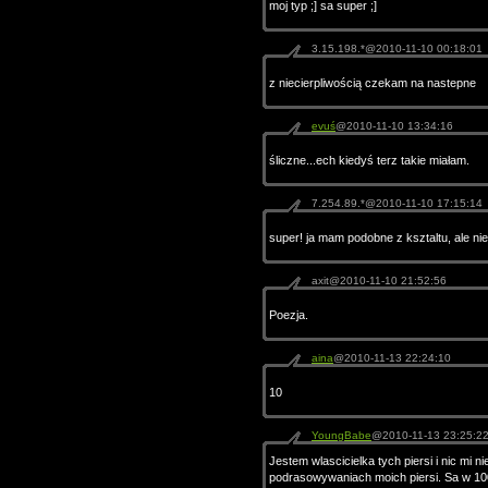
moj typ ;] sa super ;]
3.15.198.*@2010-11-10 00:18:01
z niecierpliwością czekam na nastepne
evuś
@2010-11-10 13:34:16
śliczne...ech kiedyś terz takie miałam.
7.254.89.*@2010-11-10 17:15:14
super! ja mam podobne z ksztaltu, ale nie
axit@2010-11-10 21:52:56
Poezja.
aina
@2010-11-13 22:24:10
10
YoungBabe
@2010-11-13 23:25:2
Jestem wlascicielka tych piersi i nic mi n
podrasowywaniach moich piersi. Sa w 100