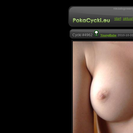
niezalogowan
start
aktual
Cycki #4962
YoungBabe
2010-10-31