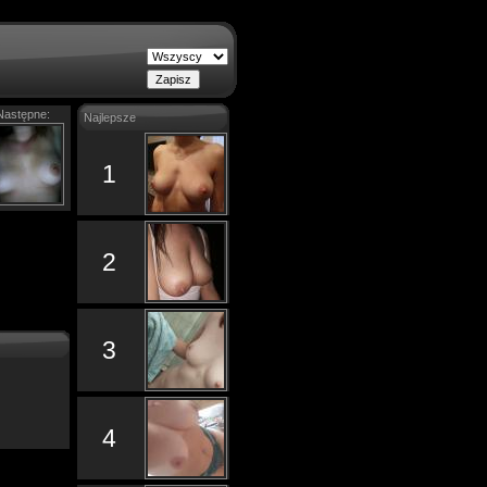
Następne:
Najlepsze
1
2
3
4