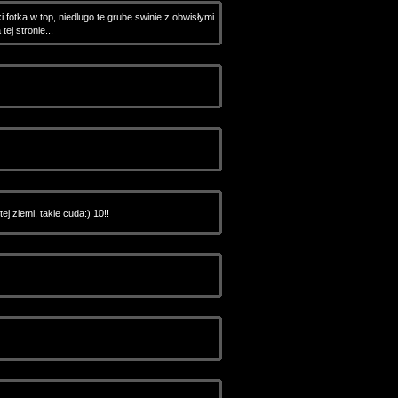
 fotka w top, niedlugo te grube swinie z obwisłymi
tej stronie...
ej ziemi, takie cuda:) 10!!