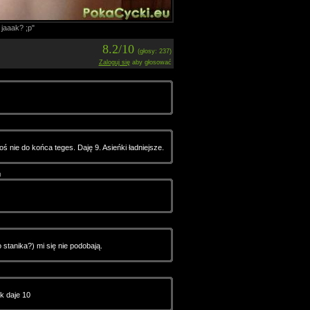
i jaaak? ;p"
8.2/10
(głosy: 237)
Zaloguj się
aby głosować
ś nie do końca teges. Daję 9. Asieńki ładniejsze.
0
 stanika?) mi się nie podobają.
k daje 10