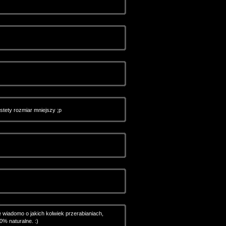
stety rozmiar mniejszy ;p
2
ie wiadomo o jakich kolwiek przerabianiach,
% naturalne. :)