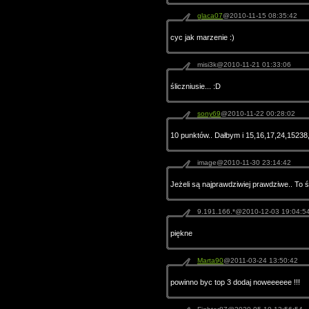
glaca07
@2010-11-15 08:35:42
cyc jak marzenie :)
misi3k@2010-11-21 01:33:06
śliczniusie... :D
sony69
@2010-11-22 00:28:02
10 punktów.. Dałbym i 15,16,17,24,15238
image@2010-11-30 23:14:42
Jeżeli są najprawdziwiej prawdziwe.. To śl
9.191.166.*@2010-12-03 19:04:5
piękne
Marta90
@2011-03-24 13:50:42
powinno byc top 3 dodaj noweeeeee !!!