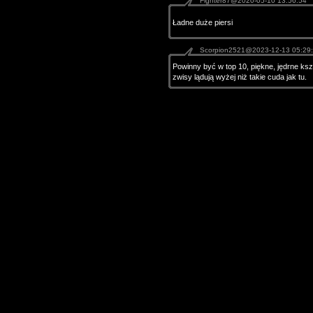
Fighter87@2020-05-10 13:56:54
Ładne duże piersi
Scorpion2521@2023-12-13 05:29
Powinny być w top 10, piękne, jędrne kszt
zwisy lądują wyżej niż takie cuda jak tu.