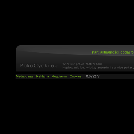
start
aktualności
dodaj fo
Media o nas
Reklama
Regulamin
Cookies
0.629277