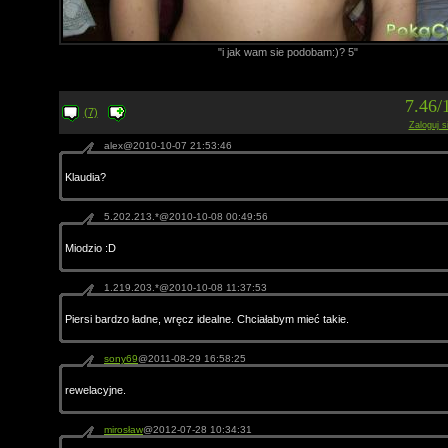
"i jak wam sie podobam:)? 5"
7.46/
(7)
Zaloguj s
alex@2010-10-07 21:53:46
Klaudia?
5.202.213.*@2010-10-08 00:49:56
Miodzio :D
1.219.203.*@2010-10-08 11:37:53
Piersi bardzo ładne, wręcz idealne. Chciałabym mieć takie.
sony69
@2011-08-29 16:58:25
rewelacyjne.
mirosław
@2012-07-28 10:34:31