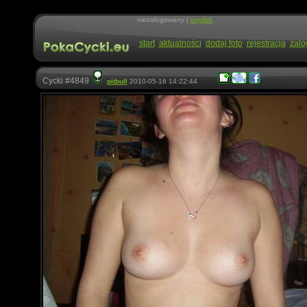
niezalogowany |
english
start
aktualności
dodaj foto
rejestracja
zalo
Cycki #4849
pitbull
2010-05-16 14:22:44