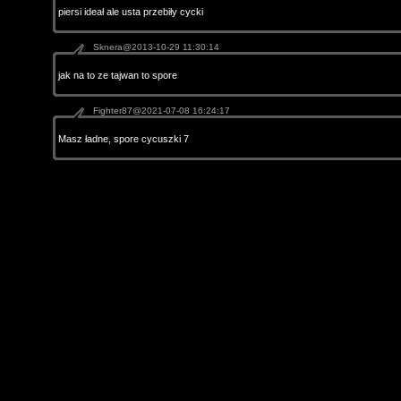
piersi ideał ale usta przebiły cycki
Sknera@2013-10-29 11:30:14
jak na to ze tajwan to spore
Fighter87@2021-07-08 16:24:17
Masz ładne, spore cycuszki 7