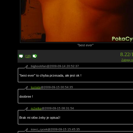
"best ever"
8.22/
(18)
Zaloguj s
bigboobfan@2009-09-14 20:52:37
"best ever" to chyba przesada, ale jest ok !
kumala
@2009-09-15 00:54:35
doobree !
pchełka
@2009-09-15 08:31:54
Brak mi słów żeby je opisać!
trzeci_cycek@2009-09-15 15:45:35