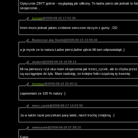
Optycznie ZBYT jędrne - wyglądają jak silikony. To ładne piersi ale jednak to fa
skojarzenie...
kumala
@2009-09-15 17:51:30
hmm moze jednak jakies zrobione sterczom niczym z gumy ; DD
Biustonosz aka Stanik@2009-09-15 23:06:49
a ja mysle ze to natura.Ladne piersi,ladne ujécie.Mi tam odpowiadajá ;)
student@2009-09-16 16:58:13
Mi na pierwszy rzut oka mam skojarzenia jak trzeci_cycek, ale to chyba przez 
są wyciągnięte do tyłu. Mam nadzieję, że kolejne fotki rozjaśnią tę kwestię.
thomson
@2009-09-16 20:40:11
zapewniam ze 100 % natury :]
trzeci_cycek@2009-09-17 13:03:56
Ja w takim razie poczekam parę latek, niech trochę zmiękną. :)
swintuszek@2009-09-28 07:58:10
Fajne.