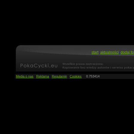
start
aktualności
dodaj fo
Media o nas
Reklama
Regulamin
Cookies
0.753414