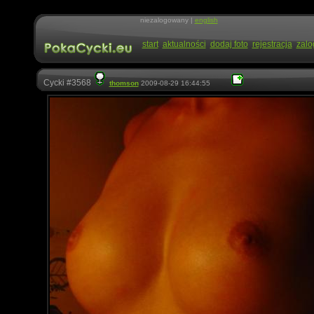
niezalogowany |
english
start
aktualności
dodaj foto
rejestracja
zalo
Cycki #3568
thomson
2009-08-29 16:44:55