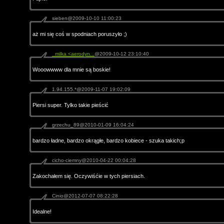
sieben@2009-10-10 11:00:23
aż mi się coś w spodniach poruszyło ;)
_milka <aerodyn...
@2009-10-12 23:10:40
Wooowwww dla mnie są boskie!
1.94.155.*@2009-11-07 19:02:09
Piersi super. Tylko takie pieścić
grzechu_89@2010-01-09 16:04:24
bardzo ładne, bardzo okrągłe, bardzo kobiece - szuka takich;p
cicho-ciemny@2010-04-22 00:04:28
Zakochałem się. Oczywiśćie w tych piersiach.
Cinio@2012-07-07 08:22:28
Idealne!