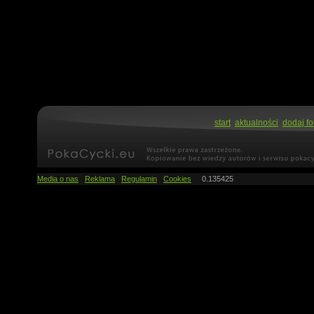
start
aktualności
dodaj fo
Media o nas
Reklama
Regulamin
Cookies
0.135425