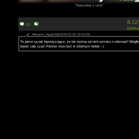
"Naturalnie z rana"
8.12
(1)
Zaloguj s
Western_Apple3@2026-02-26 16:04:09
Te piersi są tak hipnotyzujące, że nie można od nich wzroku n oderwać! Mógłb
bawić cały czas! Partner musi być w siódmym niebie :-)