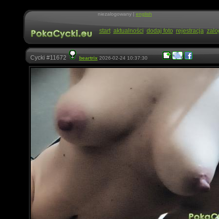
niezalogowany |
english
start
aktualności
dodaj foto
rejestracja
zalo
Cycki #11672
beartrix
2026-02-24 10:37:30