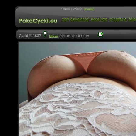
niezalogowany |
english
start
aktualności
dodaj foto
rejestracja
zalo
Cycki #11637
Ubera
2026-01-22 13:16:19