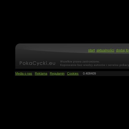
start
aktualności
dodaj fo
Media o nas
Reklama
Regulamin
Cookies
0.408409