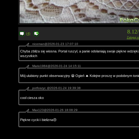
8.12
(4)
Zaloguj s
niceman@2026-01-23 17:07:10
Chyba zbliża się wiosna. Portal ruszył, a panie odsłaniają swoje piękne wdzię
wszystkich
Mario1984@2026-01-24 14:15:11
Mój ulubiony punkt obserwacyjny 😁 Ogień 🔥 Kolejne proszę w podobnym toni
potfoszyc @2026-01-24 19:39:38
cool ciesza oko
Max123@2026-01-26 18:08:29
Piękne cycki i bielizna😍