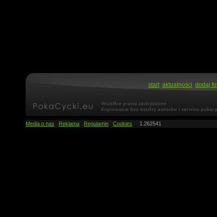
start
aktualności
dodaj fo
Media o nas
Reklama
Regulamin
Cookies
1.262541