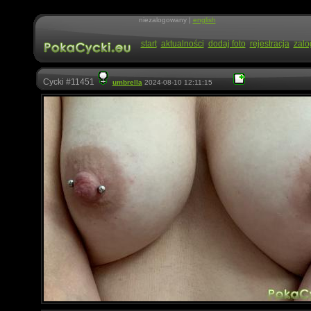
niezalogowany |
english
start
aktualności
dodaj foto
rejestracja
zalo
Cycki #11451
umbrella
2024-08-10 12:11:15