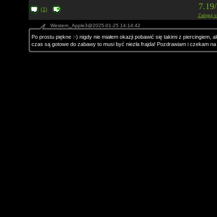
7.19
(1)
Zaloguj s
Western_Apple3@2025-01-25 14:14:42
Po prostu piękne :-) nigdy nie miałem okazji pobawić się takimi z piercingiem, ale
czas są gotowe do zabawy to musi być niezła frajda! Pozdrawiam i czekam na k