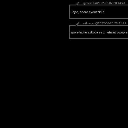
Fighter87@2022-05-07 20:14:41
Fajne, spore cycuszki 7
potfoszyc @2022-06-26 20:41:21
spore ladne szkoda ze z neta jutro popre 