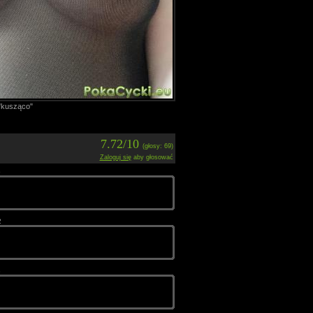
"kusząco"
7.72/10
(głosy: 69)
Zaloguj się
aby głosować
6
2
8