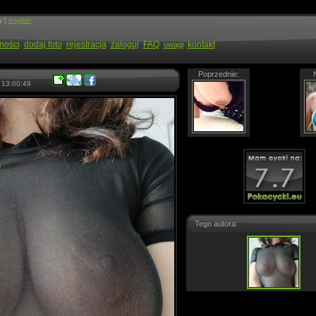
y |
english
ności
dodaj foto
rejestracja
zaloguj
FAQ
kontakt
uwagi
Poprzednie:
 13:00:49
Tego autora: