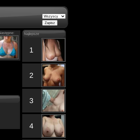
Następne:
Najlepsze
1
2
3
4