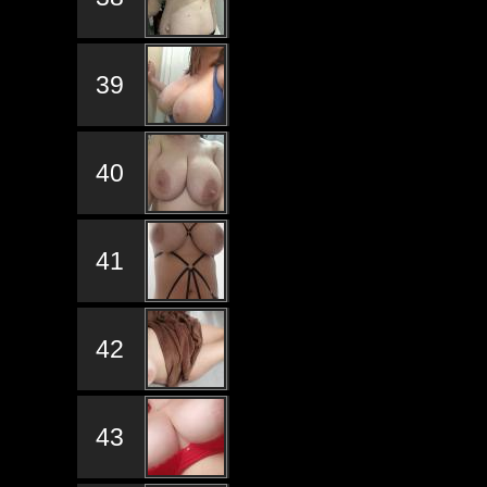
39
40
41
42
43