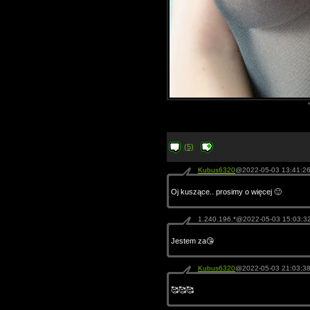
(5)
Kubus6320
@2022-05-03 13:41:2
Oj kuszące.. prosimy o więcej 🙂
1.240.196.*@2022-05-03 15:03:3
Jestem za😘
Kubus6320
@2022-05-03 21:03:3
🥰🥰🥰