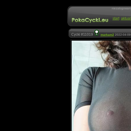
niezalogowan
start
aktual
Cycki #11019
markam2
2022-04-09