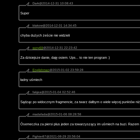
Dark@2014-12-31 10:08:43
Super
blakow@2014-12-31 14:34:45
chyba dużych żeście nie widzieli
sony69
@2014-12-31 22:23:42
Za dzisiejsze danie, daję osiem. Ups... to nie ten program :)
Englishman
@2015-01-02 23:59:28
ładny uśmiech
fakjea@2015-01-04 02:52:46
Sądząc po widocznym fragmencie, za twarz dałbym o wiele więcej punktów niż 
madafada@2015-01-06 08:28:58
Ósemeczka za piersi plus jeden za towarzyszący im uśmiech na buzi. Razem 
Fighter87@2021-08-29 20:56:04