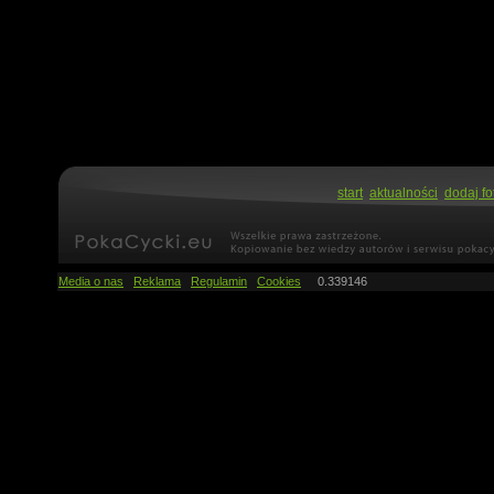
start
aktualności
dodaj fo
Media o nas
Reklama
Regulamin
Cookies
0.339146