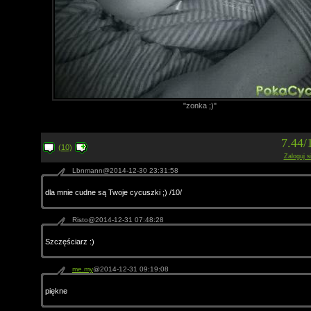
"zonka ;)"
7.44/
(10)
Zaloguj s
Lbnmann@2014-12-30 23:31:58
dla mnie cudne są Twoje cycuszki ;) /10/
Risto@2014-12-31 07:48:28
Szczęściarz :)
me.my
@2014-12-31 09:19:08
piękne