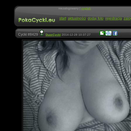
niezalogowany |
english
start
aktualności
dodaj foto
rejestracja
zalo
Cycki #8429
DuzeCycki
2014-12-28 10:37:27