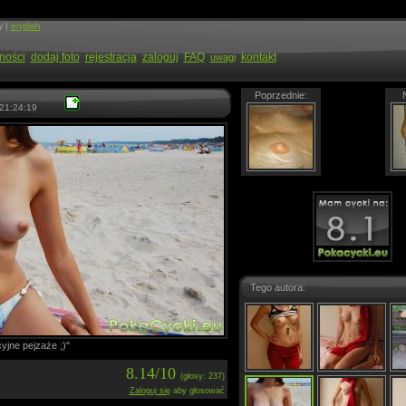
y |
english
ności
dodaj foto
rejestracja
zaloguj
FAQ
kontakt
uwagi
Poprzednie:
21:24:19
Tego autora:
yjne pejzaże ;)"
8.14/10
(głosy: 237)
Zaloguj się
aby głosować