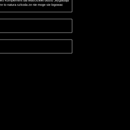
lko Komplement dla wlascicielki biustu ,wygladaja
ze to natura szkoda ze nie moge sie logowac