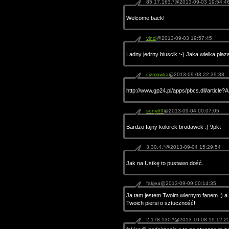
85.17.163.*@2013-09-03 19:54:4
Welcome back!
vincl
@2013-09-03 19:57:45
Ladny jedrny biuscik :-) Jaka wielka plaz
cizmowka
@2013-09-03 22:39:38
http://www.gp24.pl/apps/pbcs.dll/articl
sony69
@2013-09-04 00:07:05
Bardzo fajny kolorek brodawek :) 9pkt
3.30.4.*@2013-09-04 15:29:54
Jak na Ustkę to pustawo dość.
fakjea@2013-09-09 00:14:35
Ja tam jestem Twoim wiernym fanem ;) a
Twoich piersi o sztuczność!
2.178.130.*@2013-10-08 19:12:2