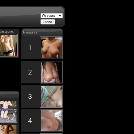
Następne:
Najlepsze
1
2
3
4