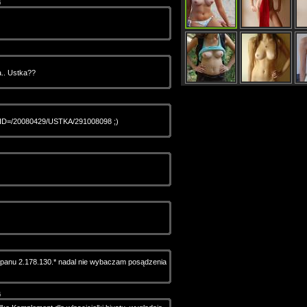
6
a.. Ustka??
e?AID=/20080429/USTKA/291008098 ;)
 panu 2.178.130.* nadal nie wybaczam posądzenia
5