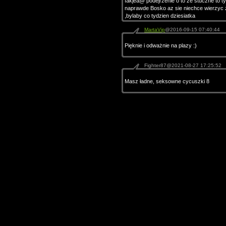
fakjea@ podejrzenie o to ze stuczne to ty
naprawde Bosko az sie niechce wierzyc 
,bylaby co tydzien dziesiatka
MartaVip
@2016-09-15 07:40:44
Pięknie i odważnie na plazy :)
Fighter87@2021-08-27 17:25:52
Masz ładne, seksowne cycuszki 8