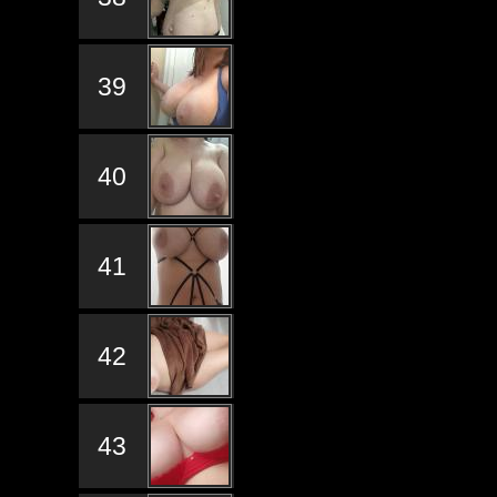
39
40
41
42
43