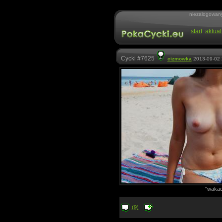
niezalogowan
start
aktual
Cycki #7625
cizmowka
2013-09-02 
"wakac
(9)