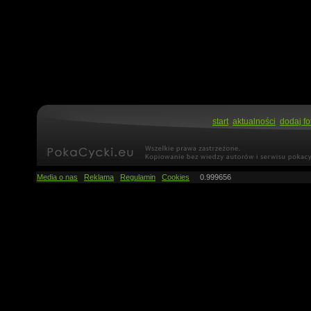
start
aktualności
dodaj fo
Media o nas
Reklama
Regulamin
Cookies
0.999656