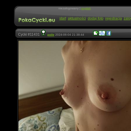
niezalogowany |
english
start
aktualności
dodaj foto
rejestracja
zalo
Cycki #11431
poile
2024-06-04 21:38:44