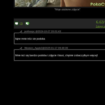
"Moje ulubione zdjęcie"
6.63
(2)
Zaloguj s
potfoszyc @2024-10-27 20:01:43
fajne mnie tréz sie podoba
Western_Apple3@2025-01-17 09:48:36
Mnie też się bardzo podoba i zdjęcie i biust, chętnie zobaczyłbym więcej!