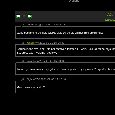
"cycuchy"
7.3
(4)
Zaloguj s
potfoszyc @2017-09-17 19:37:37
ladne pomimo to ze lubie wielkie daje 10 bo sie wdziecznie prezentuja
maackW
@2017-09-19 15:26:43
Bardzo ładne cycuszki. Na pozostałych faktach z Twojej kolekcji także są supe
Zazdroszczę Twojemu facetowi. m
ampulka@2017-09-25 15:20:16
Ja sie pytam administracji gdzie sa nowe cycki? To juz prawie 2 tygodnie bez u
Fighter87@2021-09-05 14:16:48
Masz fajne cycuszki 7