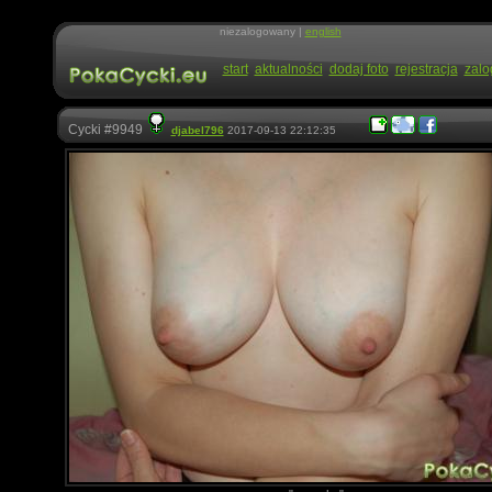
niezalogowany |
english
start
aktualności
dodaj foto
rejestracja
zalo
Cycki #9949
djabel796
2017-09-13 22:12:35