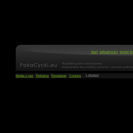
start
aktualności
dodaj fo
Media o nas
Reklama
Regulamin
Cookies
1.052602