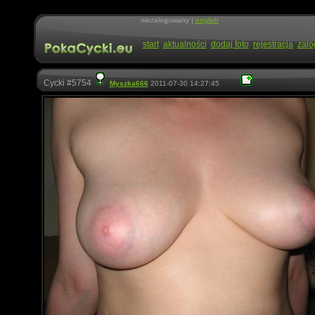
niezalogowany |
english
start
aktualności
dodaj foto
rejestracja
zalo
Cycki #5754
Myszka666
2011-07-30 14:27:45