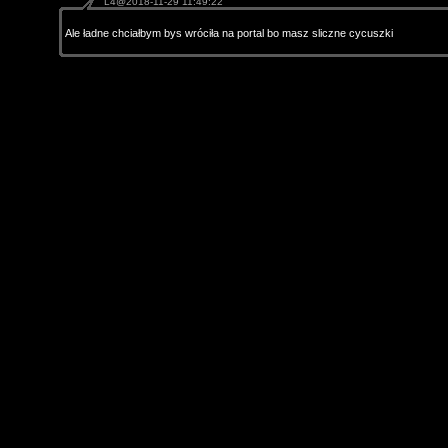
L4@2018-11-29 11:49:22
Ale ładne chciałbym bys wróciła na portal bo masz sliczne cycuszki