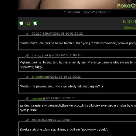
"5 lat temu... piękna? i młoda..."
6.33/
(12)
Zaloguj s
09.210.239.*@2011-08-10 01:15:22
młoda może, ale piękna to nie bardzo, bo cyce już zdeformowane, połowa pod
trzeci_cycek@2011-08-10 08:04:10
Piękna, piękna. Przez te 5 lat nie zmieniły się. Preferuję ciemne otoczki ale ten 
naprawdę fajny.
Englishman
@2011-08-10 15:20:31
Młoda - na pewno; ale... kto ci je wtedy tak rozciągnął? :)
marines
@2011-08-10 22:27:53
az dech zapiera w piersiach:)boskie otoczki i zylki,ciekawe ujecia chyba bylo n
bym je ssal
alex@2011-08-11 12:08:50
Zniekształcone złym stanikiem, zrobił się "podwójny cycek".