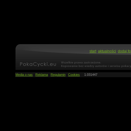
start
aktualności
dodaj fo
Media o nas
Reklama
Regulamin
Cookies
1.031447