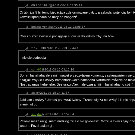
09.208.192.*@2011-08-12 02:35:19
Oj tak, już 5 lat temu biedactwa zdeformowane były... a szkoda, potencjał był, t
kawałki spod pach na miejsce zapędzić...
pokakomentarz@2011-08-12 22:05:57
Otoczni rzeczywiście pociągające, cycuszki jednak zbyt na boki.
2.178.130.*@2011-08-13 09:44:16
mnie sie podobaja
sony69
@2011-08-15 03:15:36
Sorry.. hahahaha ale zanim nawet przeczytałem komenty, zastanawiałem się c
tutaj jak zwykle złośliwy komentarz Alexa hahahaha Normalnie mówcie do mnie
Nostradamus hehehehe. Bez urazy Alex , ale czasamiiii ... hahahaha no cóż :)
alex@2011-08-15 14:11:37
Jaki tam złośliwy? Jesteś przewrażliwiony. Trzeba się za nie wziąć i kupić d
stanik, ot co.
sony69
@2011-08-15 17:59:34
Pewnie masz rację. mam nadzieję,że się nie gniewasz. Może ja zwyczajny czep
jestem. Pozdrawiam ;)