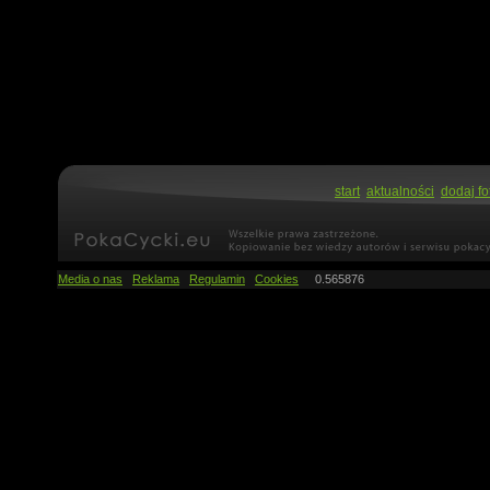
start
aktualności
dodaj fo
Media o nas
Reklama
Regulamin
Cookies
0.565876