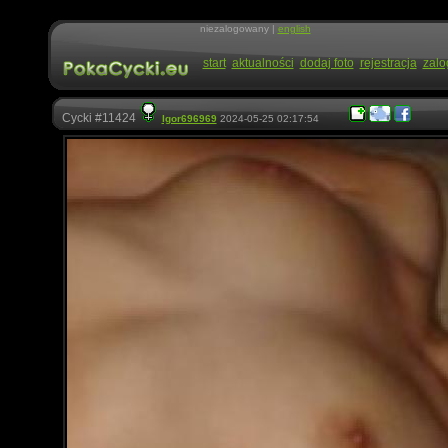
niezalogowany |
english
start
aktualności
dodaj foto
rejestracja
zalo
Cycki #11424
Igor696969
2024-05-25 02:17:54