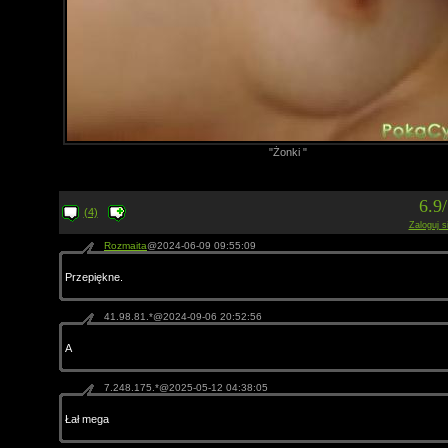
"Żonki "
6.9
(4)
Zaloguj s
Rozmaita
@2024-06-09 09:55:09
Przepiękne.
41.98.81.*@2024-09-06 20:52:56
A
7.248.175.*@2025-05-12 04:38:05
Łał mega