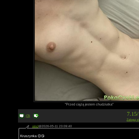
"Przed ciążą jestem chudziutka"
7.15
(3)
Zaloguj s
vincl
@2026-05-11 23:09:40
Kruszynka 😊😘