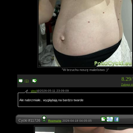
"W brzuchu noszę maleństwo ;)"
8.29
(1)
Zaloguj s
vincl
@2026-05-11 23:09:09
Ale nabrzmiałe.. wyglądają na bardzo twarde
Cycki #11726
Rozmaita
2026-04-18 04:05:05