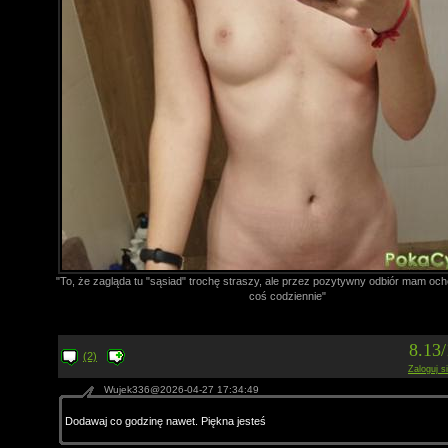
"To, że zagląda tu "sąsiad" trochę straszy, ale przez pozytywny odbiór mam oc
coś codziennie"
8.13
(2)
Zaloguj s
Wujek336@2026-04-27 17:34:49
Dodawaj co godzinę nawet. Piękna jesteś