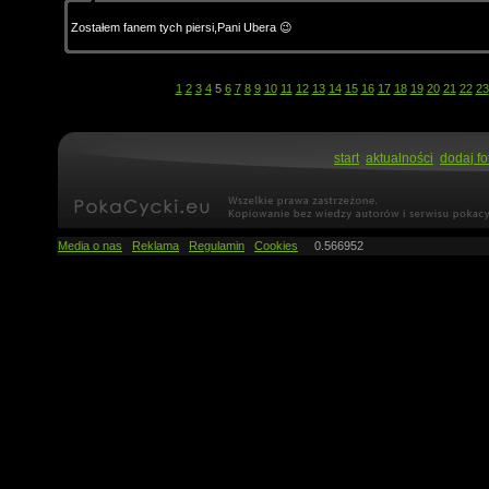
Zostałem fanem tych piersi,Pani Ubera 😉
1
2
3
4
5
6
7
8
9
10
11
12
13
14
15
16
17
18
19
20
21
22
23
start
aktualności
dodaj fo
Media o nas
Reklama
Regulamin
Cookies
0.566952