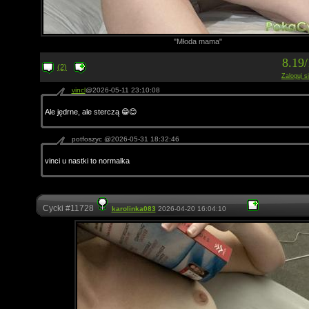
"Młoda mama"
8.19
(2)
Zaloguj s
vincl
@2026-05-11 23:10:08
Ale jędrne, ale sterczą 😁😊
potfoszyc @2026-05-31 18:32:46
vinci u nastki to normalka
Cycki #11728
karolinka083
2026-04-20 16:04:10