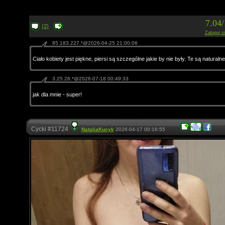
7.04
(2)
Zaloguj s
85.183.227.*@2026-04-25 21:00:06
Ciało kobiety jest piękne, piersi są szczególne jakie by nie były. Te są naturalne
3.25.28.*@2026-07-18 00:49:33
jak dla mnie - super!
Cycki #11724
NataliaKucyk
2026-04-17 00:16:55