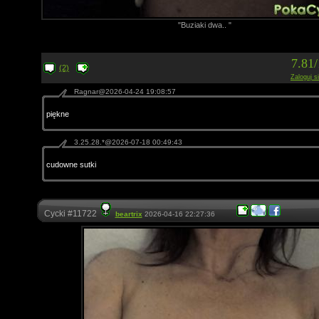
"Buziaki dwa.. "
7.81
(2)
Zaloguj s
Ragnar@2026-04-24 19:08:57
piękne
3.25.28.*@2026-07-18 00:49:43
cudowne sutki
Cycki #11722
beartrix
2026-04-16 22:27:36