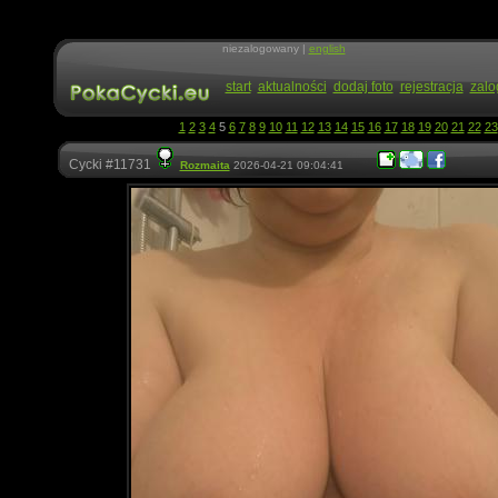
niezalogowany |
english
start
aktualności
dodaj foto
rejestracja
zalo
1
2
3
4
5
6
7
8
9
10
11
12
13
14
15
16
17
18
19
20
21
22
23
Cycki #11731
Rozmaita
2026-04-21 09:04:41