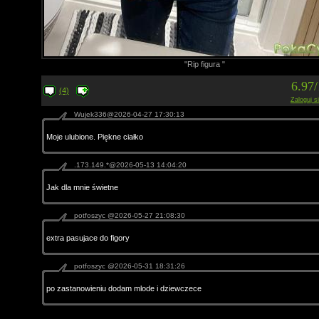
"Rip figura "
6.97
(4)
Zaloguj s
Wujek336@2026-04-27 17:30:13
Moje ulubione. Piękne ciałko
.173.149.*@2026-05-13 14:04:20
Jak dla mnie świetne
potfoszyc @2026-05-27 21:08:30
extra pasujace do figory
potfoszyc @2026-05-31 18:31:26
po zastanowieniu dodam mlode i dziewczece