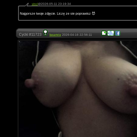
vincl
@2026-05-11 23:19:34
Najgorsze twoje zdjęcie. Liczę ze sie poprawisz 😈
Cycki #11723
beartrix
2026-04-16 22:56:11