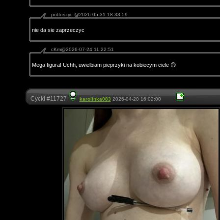
potfoszyc @2026-05-31 18:33:59
nie da sie zaprzeczyc
cKm@2026-07-24 11:22:51
Mega figura! Uchh, uwielbiam pieprzyki na kobiecym ciele 😊
Cycki #11727
karolinka083
2026-04-20 16:02:00