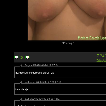
"Pachną."
7.24
(3)
Zaloguj s
Ragnar@2026-04-24 19:07:04
Bardzo ładne i dorodne piersi - 10
potfoszyc @2026-05-27 21:07:09
i wymiataja
3.25.28.*@2026-07-18 00:45:27