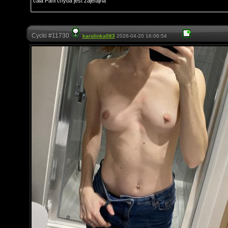
cala Pani chyba jest zajefajna
Cycki #11730
karolinka083
2026-04-20 16:06:54