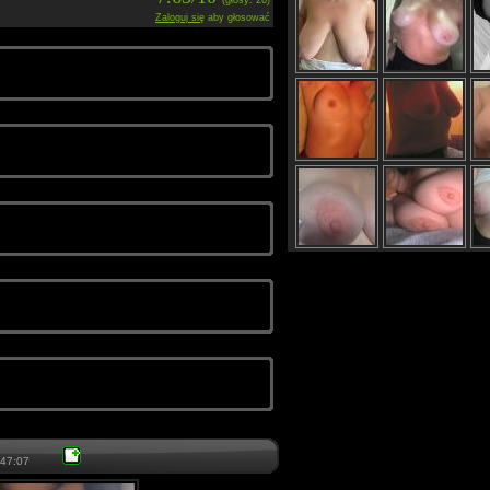
(głosy: 26)
Zaloguj się
aby głosować
47:07