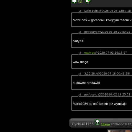
(5)
Mario1984@2026-06-25 13:58:18
Może coś w gorseciku kolejnym razem ?
potfoszyc @2026-06-30 20:50:28
biutyfull
marines
@2026-07-03 16:18:57
wow mega
3.25.28.*@2026-07-18 00:43:28
cudowne brodawki
potfoszyc @2026-08-02 18:25:03
Mario1984 po co? luzem tez wymitaja
Cycki #11766
Ubera
2026-06-18 12: