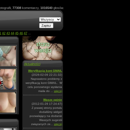
otografii,
77308
komentarzy,
1016540
głosów.
1
42
43
44
45
46
47
...
Aktualności
Weryfikacja kont GMAIL
(2026-02-09 22:21:32)
Naprawiono problemy z
weryfikacją kont GMAIL. W
celu ponownego wysłania
maila do ...
więcej
Wasze opinie
(2012-01-29 17:24:47)
Z prawej strony portalu
dodaliśmy widget
pozwalający na dodanie
Waszych sugestii
związanych ze...
więcej