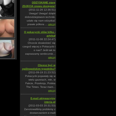
ODZYSKANE stare
ZDJĘCIA znowu dostępne!
(2011-11-26 12:36:51)
Uwaga! Uwaga! dzięki
dobrodziejstwom techniki,
udało się nam odzyskać
prawie półtora ...
więcej
O pokacycki słów kilka -
artykuł
(2011-11-08 22:24:47)
Chcecie dowiedzieć się
czegoś więcej o Pokacycki i
o nas? Jeśli tak to
zapraszamy serdecznie...
więcej
Chcesz być w
ogólnopolskim tygodniku?
(2011-09-19 21:23:52)
Pokacycki pojawiały się w
wielu gazetach, min, w
Fakcie, Przekroju, Polska
The Times. Teraz mam...
więcej
E-mail aktywacyjny
interia.pl
(2011-03-03 20:31:53)
Zanotowaliśmy problemy z
dostarczaniem e-maili