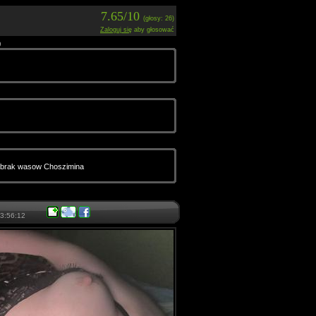
7.65/10
(głosy: 26)
Zaloguj się
aby głosować
9
za brak wasow Choszimina
3:56:12