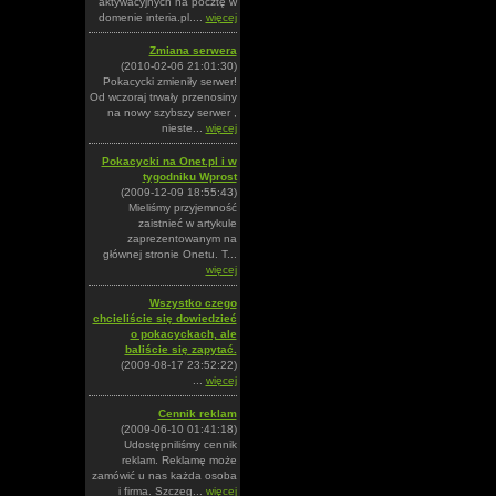
aktywacyjnych na pocztę w
domenie interia.pl....
więcej
Zmiana serwera
(2010-02-06 21:01:30)
Pokacycki zmieniły serwer!
Od wczoraj trwały przenosiny
na nowy szybszy serwer ,
nieste...
więcej
Pokacycki na Onet.pl i w
tygodniku Wprost
(2009-12-09 18:55:43)
Mieliśmy przyjemność
zaistnieć w artykule
zaprezentowanym na
głównej stronie Onetu. T...
więcej
Wszystko czego
chcieliście się dowiedzieć
o pokacyckach, ale
baliście się zapytać.
(2009-08-17 23:52:22)
...
więcej
Cennik reklam
(2009-06-10 01:41:18)
Udostępniliśmy cennik
reklam. Reklamę może
zamówić u nas każda osoba
i firma. Szczeg...
więcej