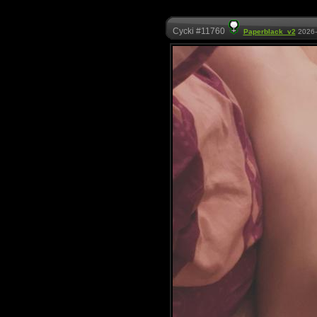
Cycki #11760
Paperblack_v2
2026-