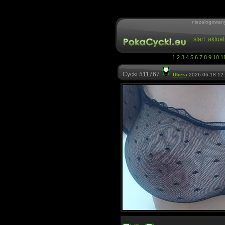
niezalogowan
start
aktual
1
2
3
4
5
6
7
8
9
10
1
Cycki #11767
Ubera
2026-06-18 12: