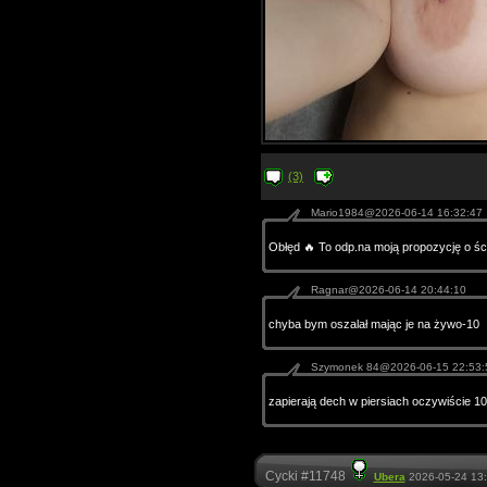
(3)
Mario1984@2026-06-14 16:32:47
Obłęd 🔥 To odp.na moją propozycję o śc
Ragnar@2026-06-14 20:44:10
chyba bym oszalał mając je na żywo-10
Szymonek 84@2026-06-15 22:53:
zapierają dech w piersiach oczywiście 10
Cycki #11748
Ubera
2026-05-24 13: