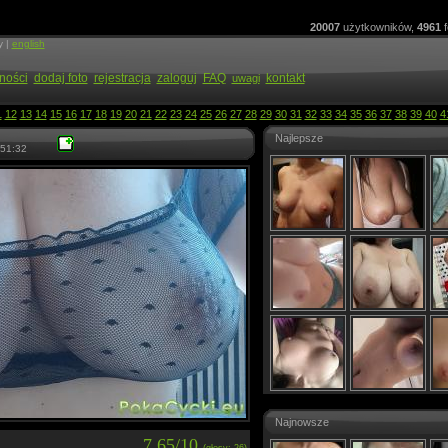
20007
użytkowników,
4961
f
y |
english
ności
dodaj foto
rejestracja
zaloguj
FAQ
kontakt
uwagi
1
12
13
14
15
16
17
18
19
20
21
22
23
24
25
26
27
28
29
30
31
32
33
34
35
36
37
38
39
40
4
Najlepsze
51:32
Najnowsze
7.65/10