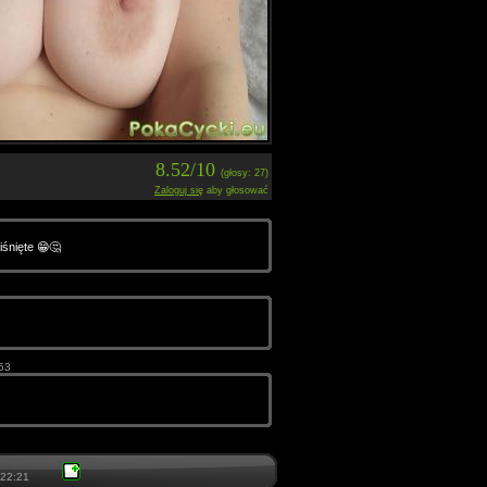
8.52/10
(głosy: 27)
Zaloguj się
aby głosować
iśnięte 😁🤔
53
22:21