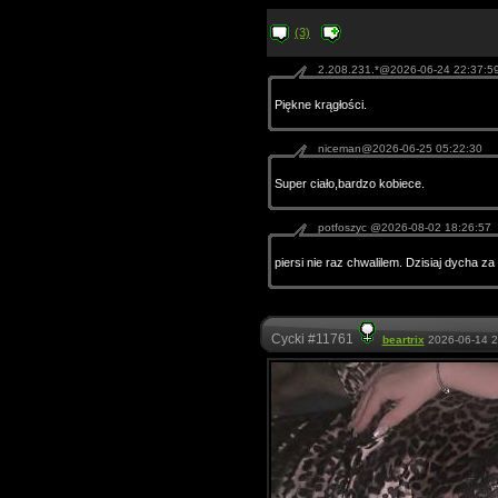
(3)
2.208.231.*@2026-06-24 22:37:5
Piękne krągłości.
niceman@2026-06-25 05:22:30
Super ciało,bardzo kobiece.
potfoszyc @2026-08-02 18:26:57
piersi nie raz chwalilem. Dzisiaj dycha 
Cycki #11761
beartrix
2026-06-14 2