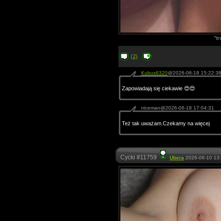
"tr
(2)
Kubus6320
@2026-06-18 15:22:3
Zapowiadają się ciekawie 😍😍
niceman@2026-06-18 17:04:31
Też tak uważam.Czekamy na więcej
Cycki #11759
Ubera
2026-06-10 13: