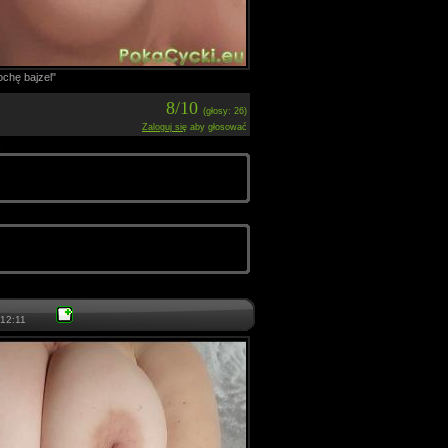
ochę bajzel"
8/10
(głosy: 26)
Zaloguj się
aby głosować
8
12:11