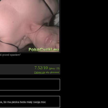
i przed spaniem"
7.52/10
(głosy: 23)
Zaloguj się
aby głosować
a, bo ma pieska beda mialy swoja moc