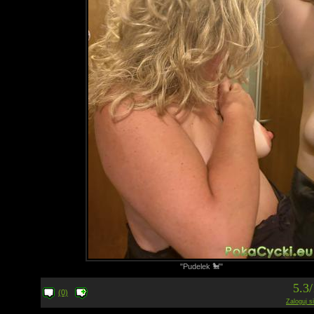
"Pudelek 🐩"
5.3
(0)
Zaloguj s