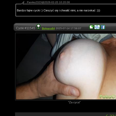
Panrko2323@2026-02-20 10:20:06
Bardzo fajne cycki :) Cieszyć się i chwalić nimi, a nie narzekać :)))
Cycki #11545
Bolpara84
2025-07-14 17:58:07
"Za cyca"