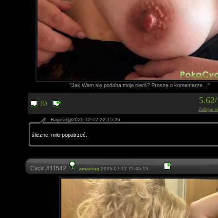
"Jak Wam się podoba moja pierś? Proszę o komentarze…"
5.62
(1)
Zaloguj s
Ragnar@2025-12-12 22:15:26
śliczne, miło popatrzeć.
Cycki #11542
amaciag
2025-07-12 11:45:15