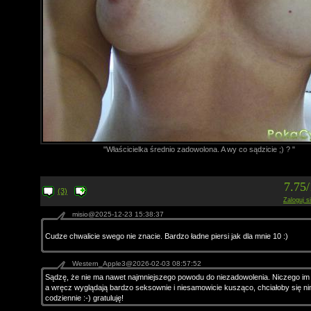
"Właścicielka średnio zadowolona. A wy co sądzicie ;) ? "
7.75
(3)
Zaloguj s
misio@2025-12-23 15:38:37
Cudze chwalicie swego nie znacie. Bardzo ładne piersi jak dla mnie 10 :)
Western_Apple3@2026-02-03 08:57:52
Sądzę, że nie ma nawet najmniejszego powodu do niezadowolenia. Niczego im 
a wręcz wyglądają bardzo seksownie i niesamowicie kusząco, chciałoby się n
codziennie :-) gratuluję!