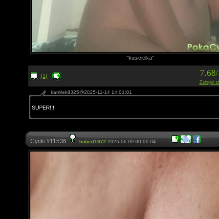
"kusicielka"
7.68
(1)
Zaloguj s
kamilek8325@2025-11-14 14:01:01
SUPER!!!
Cycki #11536
hubert1972
2025-06-09 00:00:04