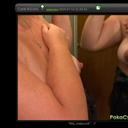
Cycki #11541
amaciag
2025-07-12 11:40:43
"Mój „maluszek” :-)"