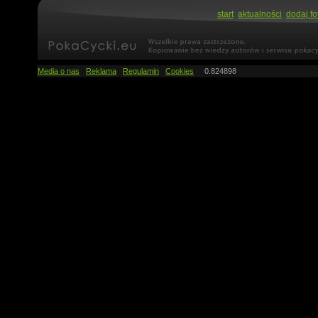
start
aktualności
dodaj fo
Media o nas
Reklama
Regulamin
Cookies
0.824898