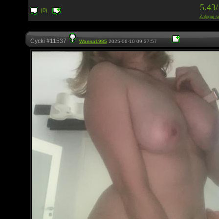
5.43
(0)
Zaloguj s
Cycki #11537
Wanna1985
2025-06-10 09:37:57