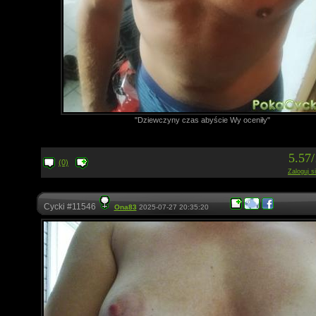
"Dziewczyny czas abyście Wy oceniły"
5.57
(0)
Zaloguj s
Cycki #11546
Ona83
2025-07-27 20:35:20