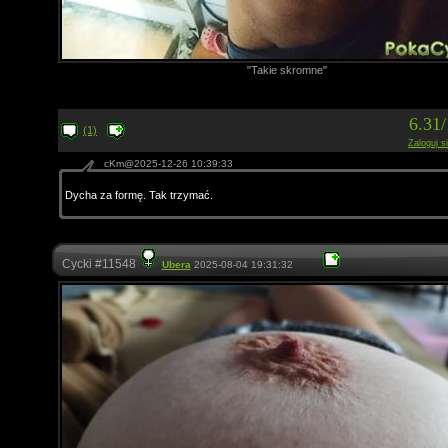
"Takie skromne"
6.31
(1)
Zaloguj s
cKm@2025-12-26 10:39:33
Dycha za formę. Tak trzymać.
Cycki #11548
Ubera
2025-08-04 19:31:32