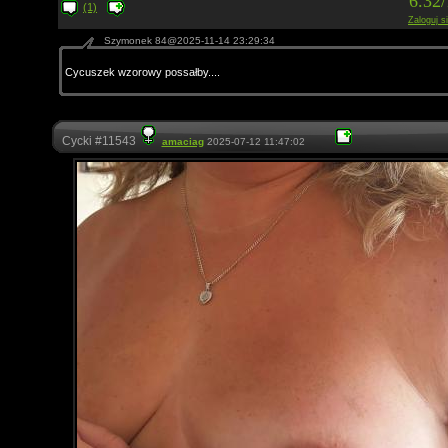
6.32
(1)
Zaloguj s
Szymonek 84@2025-11-14 23:29:34
Cycuszek wzorowy possałby....
Cycki #11543
amaciag
2025-07-12 11:47:02