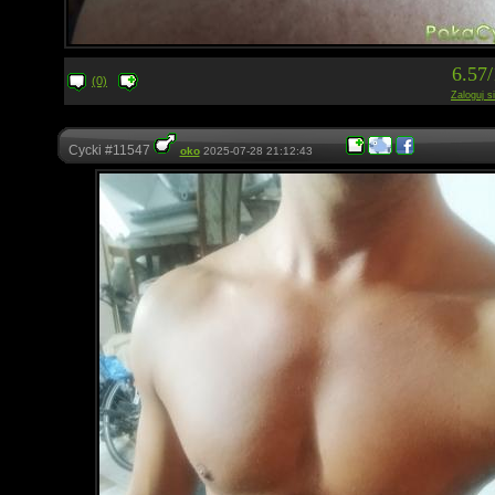
6.57
(0)
Zaloguj s
Cycki #11547
oko
2025-07-28 21:12:43