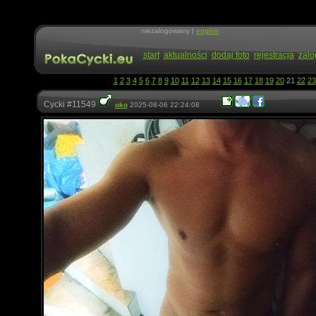
niezalogowany |
english
start
aktualności
dodaj foto
rejestracja
zalo
1
2
3
4
5
6
7
8
9
10
11
12
13
14
15
16
17
18
19
20
21
22
23
Cycki #11549
oko
2025-08-06 22:24:08