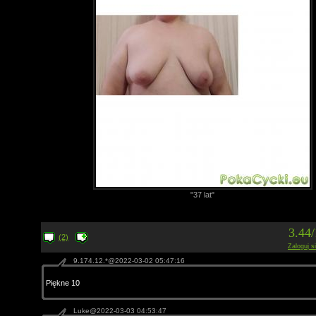
"37 lat"
3.44
(2)
Zaloguj s
9.174.12.*@2022-03-02 05:47:16
Piękne 10
Luke@2022-03-03 04:53:47