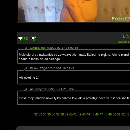
3.2
(3)
Zaloguj s
Madzialena
@2022-02-17 05:00:45
Moje piersi sa najładniejsze ze wszystkich tutaj. Sa jedrne piękne. A inne piersi 
szans z moimi sa do niczego.
Fighter87@2022-05-07 18:54:42
Ale obleśne 1
potfoszyc @2024-01-04 21:23:42
masz racje madzielanko tylko znafca taki jak ja potrafi je docenic ps: brzunio tez
32
33
34
35
36
37
38
39
40
41
42
43
44
45
46
47
48
49
50
51
52
53