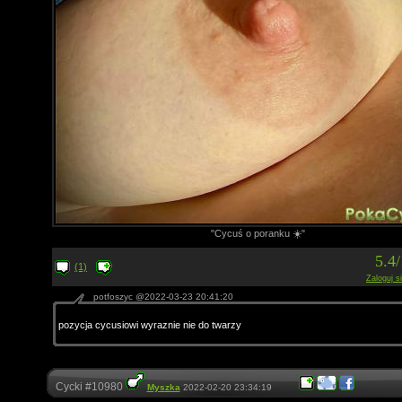
"Cycuś o poranku ☀️"
5.4
(1)
Zaloguj s
potfoszyc @2022-03-23 20:41:20
pozycja cycusiowi wyraznie nie do twarzy
Cycki #10980
Myszka
2022-02-20 23:34:19