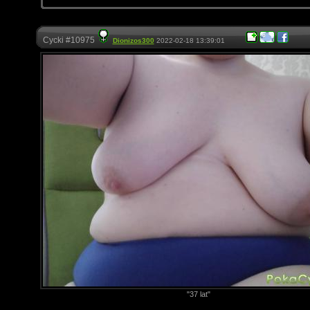
Cycki #10975
Dionizos300
2022-02-18 13:39:01
"37 lat"