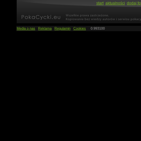
start
aktualności
dodaj fo
Media o nas
Reklama
Regulamin
Cookies
0.993100