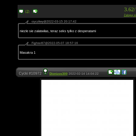
3.62
(2)
Zaloguj s
rzyczliwy@2022-03-15 20:17:42
niezle sie zalatwilas, teraz seks tylko z desperatami
Fighter87@2022-05-07 18:57:16
Masakra 1
Cycki #10972
Dionizos300
2022-02-14 14:04:22