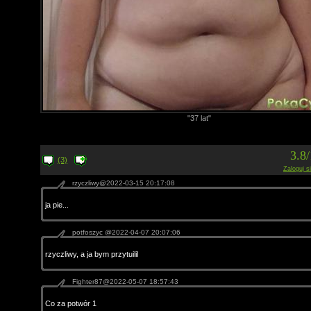
"37 lat"
3.8
(3)
Zaloguj s
rzyczliwy@2022-03-15 20:17:08
ja pie...
potfoszyc @2022-04-07 20:07:06
rzyczliwy, a ja bym przytuilil
Fighter87@2022-05-07 18:57:43
Co za potwór 1