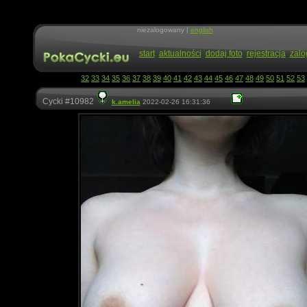
niezalogowany |
english
start
aktualności
dodaj foto
rejestracja
zalo
32
33
34
35
36
37
38
39
40
41
42
43
44
45
46
47
48
49
50
51
52
53
Cycki #10982
k.amelia
2022-02-26 16:31:36