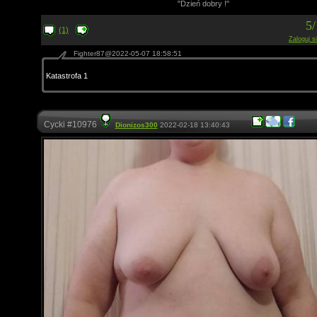
"Dzień dobry !"
5
(1)
Zaloguj s
Fighter87@2022-05-07 18:58:51
Katastrofa 1
Cycki #10976
Dionizos300
2022-02-18 13:40:43