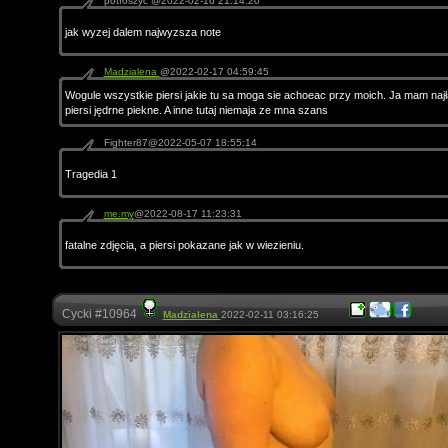
potfoszyc @2022-02-16 21:14:20
jak wyzej dalem najwyzsza note
Madzialena
@2022-02-17 04:59:45
Wogule wszystkie piersi jakie tu sa moga sie achoeac przy moich. Ja mam najł
piersi jędrne piekne. A inne tutaj niemaja ze mna szans
Fighter87@2022-05-07 18:55:14
Tragedia 1
me.my
@2022-08-17 11:23:31
fatalne zdjęcia, a piersi pokazane jak w wiezieniu.
Cycki #10964
Madzialena
2022-02-11 03:16:25