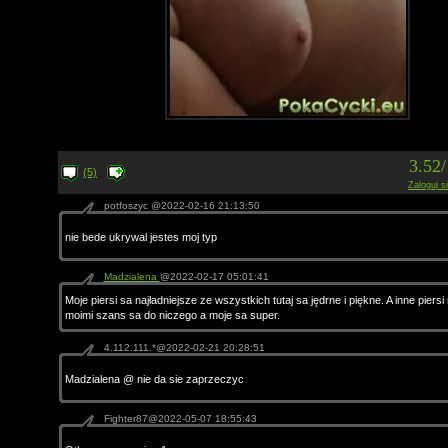
3.52
(5)
Zaloguj s
potfoszyc @2022-02-16 21:13:50
nie bede ukrywal jestes moj typ
Madzialena
@2022-02-17 05:01:41
Moje piersi sa najładniejsze ze wszystkich tutaj sa jędrne i piękne. A inne piersi
moimi szans sa do niczego a moje sa super.
4.112.111.*@2022-02-21 20:28:51
Madzialena @ nie da sie zaprzeczyc
Fighter87@2022-05-07 18:55:43