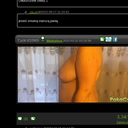
Otłuszczone zwisy 1
me.my
@2022-08-17 11:24:42
jesteś smutną starszą panią.
Cycki #10965
Madzialena
2022-02-11 03:16:39
3.34
(4)
Zaloguj s