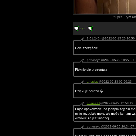
"Cyce - tym ra
(7)
1.61.240.*@2022-05-15 20:26:50
Całe szczęście
potfoszyc @2022-05-22 20:27:21
Pieknie sie prezentuja
amaciag
@2022-05-23 05:56:23
Dziękuję bardzo 😀
oniona71
@2022-06-22 12:50:19
Fajne opakowanie, na jednym zdjęciu ma
mnie rozbolały moje, ale może ja mam wraż
wmówić ze jest inaczej!!!!
potfoszyc @2022-06-26 20:34:07