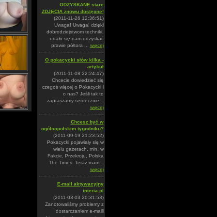
ODZYSKANE stare
ZDJĘCIA znowu dostępne!
(2011-11-26 12:36:51)
Uwaga! Uwaga! dzięki
dobrodziejstwom techniki,
udało się nam odzyskać
prawie półtora ...
więcej
O pokacycki słów kilka -
artykuł
(2011-11-08 22:24:47)
Chcecie dowiedzieć się
czegoś więcej o Pokacycki i
o nas? Jeśli tak to
zapraszamy serdecznie...
więcej
Chcesz być w
ogólnopolskim tygodniku?
(2011-09-19 21:23:52)
Pokacycki pojawiały się w
wielu gazetach, min, w
Fakcie, Przekroju, Polska
The Times. Teraz mam...
więcej
E-mail aktywacyjny
interia.pl
(2011-03-03 20:31:53)
Zanotowaliśmy problemy z
dostarczaniem e-maili