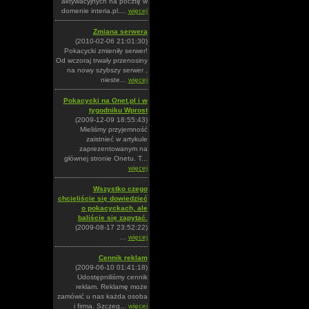
aktywacyjnych na pocztę w
domenie interia.pl....
więcej
Zmiana serwera
(2010-02-06 21:01:30)
Pokacycki zmieniły serwer!
Od wczoraj trwały przenosiny
na nowy szybszy serwer ,
nieste...
więcej
Pokacycki na Onet.pl i w
tygodniku Wprost
(2009-12-09 18:55:43)
Mieliśmy przyjemność
zaistnieć w artykule
zaprezentowanym na
głównej stronie Onetu. T...
więcej
Wszystko czego
chcieliście się dowiedzieć
o pokacyckach, ale
baliście się zapytać.
(2009-08-17 23:52:22)
...
więcej
Cennik reklam
(2009-06-10 01:41:18)
Udostępniliśmy cennik
reklam. Reklamę może
zamówić u nas każda osoba
i firma. Szczeg...
więcej