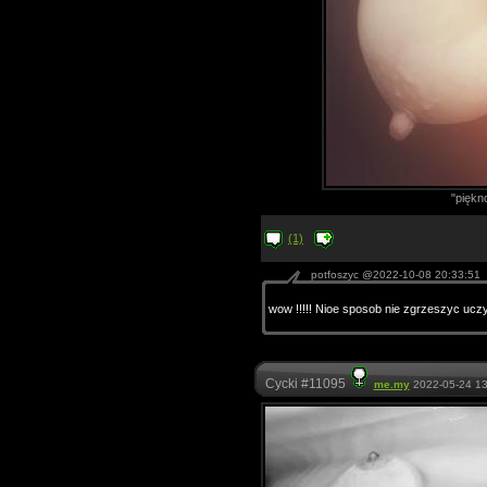
"piękn
(1)
potfoszyc @2022-10-08 20:33:51
wow !!!!! Nioe sposob nie zgrzeszyc ucz
Cycki #11095
me.my
2022-05-24 13