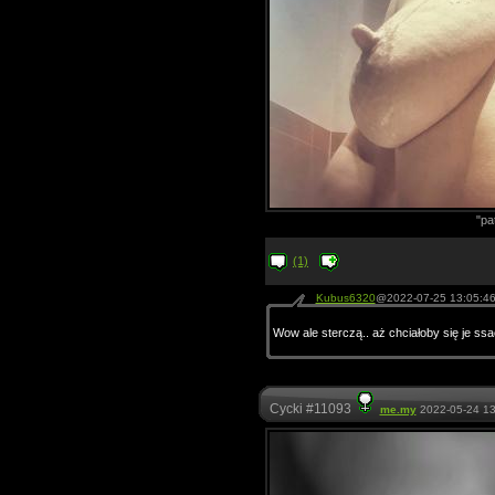
"pa
(1)
Kubus6320
@2022-07-25 13:05:4
Wow ale sterczą.. aż chciałoby się je ssa
Cycki #11093
me.my
2022-05-24 13