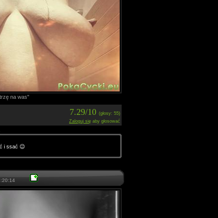
trzę na was"
7.29/10
(głosy: 55)
Zaloguj się
aby głosować
6
ć i ssać 😉
:20:14