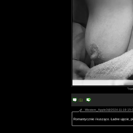
"ro
(1)
Western_Apple3@2024-11-19 15:
Romantycznie i kusząco. Ładne ujęcie, pięk