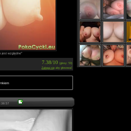
o jest względne"
7.38/10
(głosy: 53)
Zaloguj się
aby głosować
ynkiem
:38:57