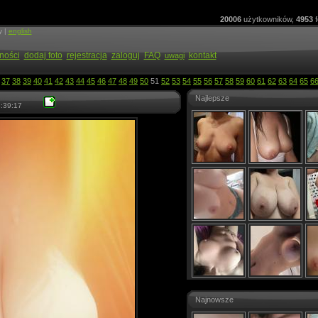
20006
użytkowników,
4953
f
y |
english
ności
dodaj foto
rejestracja
zaloguj
FAQ
kontakt
uwagi
37
38
39
40
41
42
43
44
45
46
47
48
49
50
51
52
53
54
55
56
57
58
59
60
61
62
63
64
65
6
Najlepsze
:39:17
Najnowsze