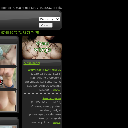
otografii,
77308
komentarzy,
1016533
głosów.
6
67
68
69
70
71
72
73
74
75
...
Aktualności
Weryfikacja kont GMAIL
(2026-02-09 22:21:32)
Naprawiono problemy z
weryfikacją kont GMAIL. W
celu ponownego wysłania
maila do ...
więcej
Wasze opinie
(2012-01-29 17:24:47)
Z prawej strony portalu
dodaliśmy widget
pozwalający na dodanie
Waszych sugestii
związanych ze...
więcej