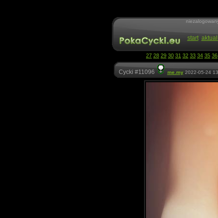
niezalogowan
start
aktual
27
28
29
30
31
32
33
34
35
36
Cycki #11096
me.my
2022-05-24 13