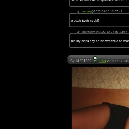
skoro tu wlazlem nie sposob jeszcze raz
me.my
@2022-08-16 13:07:41
a gdzie twoje cycki?
potfoszyc @2022-12-27 01:23:47
me.my slepa czy co?sa wreszcie na wla
Cycki #11090
Titter
2022-05-12 23: