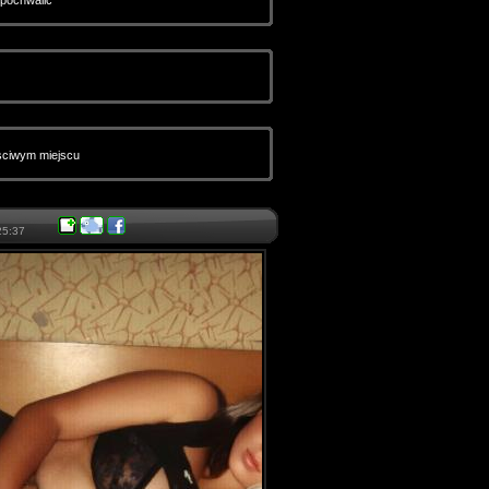
 pochwalic
sciwym miejscu
25:37