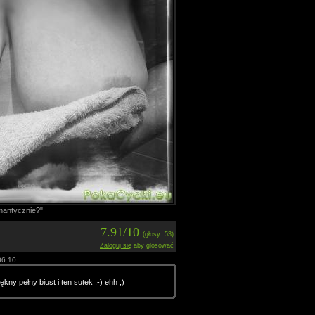
mantycznie?"
7.91/10
(głosy: 53)
Zaloguj się
aby głosować
06:10
ny pełny biust i ten sutek :-) ehh ;)