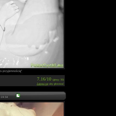
ts przyjemnością"
7.16/10
(głosy: 50)
Zaloguj się
aby głosować
:24:34