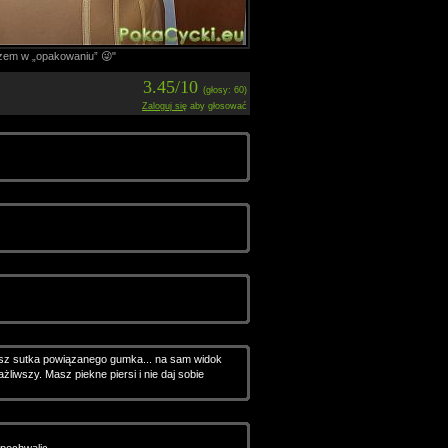
zem w „opakowaniu” 😜"
3.45/10
(głosy: 60)
Zaloguj się
aby głosować
sz sutka powiązanego gumka... na sam widok
liwszy. Masz piekne piersi i nie daj sobie