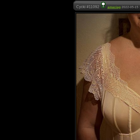
Cycki #11092
amaciag
2022-05-15 