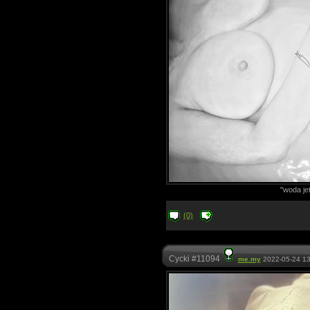
"woda je
(0)
Cycki #11094
me.my
2022-05-24 13