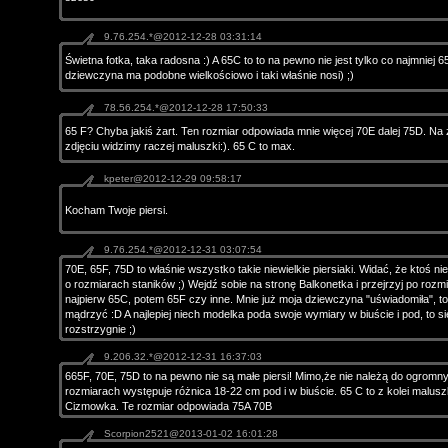
9.76.254.*@2012-12-28 03:31:14
Świetna fotka, taka radosna :) A 65C to to na pewno nie jest tylko co najmniej 
dziewczyna ma podobne wielkościowo i taki właśnie nosi) ;)
78.56.254.*@2012-12-28 17:50:33
65 F? Chyba jakiś żart. Ten rozmiar odpowiada mnie więcej 70E dalej 75D. N
zdjęciu widzimy raczej maluszki:). 65 C to max.
kpeter@2012-12-29 09:58:17
Kocham Twoje piersi.
9.76.254.*@2012-12-31 03:07:54
70E, 65F, 75D to właśnie wszystko takie niewielkie piersiaki. Widać, że ktoś ni
o rozmiarach staników ;) Wejdź sobie na stronę Balkonetka i przejrzyj po rozm
najpierw 65C, potem 65F czy inne. Mnie już moja dziewczyna "uświadomiła", t
mądrzyć :D A najlepiej niech modelka poda swoje wymiary w biuście i pod, to si
rozstrzygnie ;)
9.206.32.*@2012-12-31 16:37:03
665F, 70E, 75D to na pewno nie są małe piersi! Mimo,że nie należą do ogromny
rozmiarach występuje różnica 18-22 cm pod i w biuście. 65 C to z kolei maluszk
Cizmowka. Te rozmiar odpowiada 75A 70B
Scorpion2521@2013-01-02 16:01:28