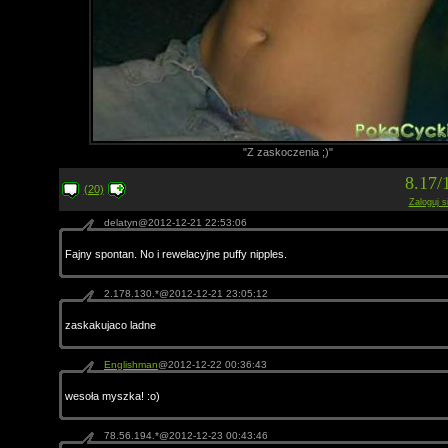
"Z zaskoczenia ;)"
8.17/
(20)
Zaloguj s
delatyn@2012-12-21 22:53:06
Fajny spontan. No i rewelacyjne puffy nipples.
2.178.130.*@2012-12-21 23:05:12
zaskakujaco ladne
Englishman
@2012-12-22 00:36:43
wesoła myszka! :o)
78.56.194.*@2012-12-23 00:43:46