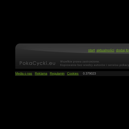
start
aktualności
dodaj fo
Media o nas
Reklama
Regulamin
Cookies
0.379023