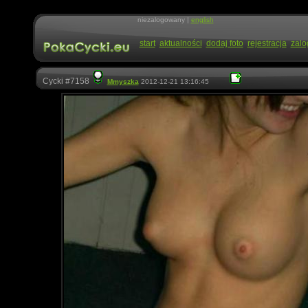
niezalogowany |
english
start
aktualności
dodaj foto
rejestracja
zalo
Cycki #7158
Mmyszka
2012-12-21 13:16:45