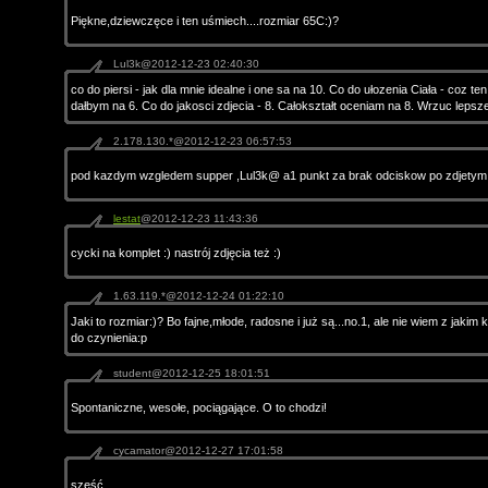
Piękne,dziewczęce i ten uśmiech....rozmiar 65C:)?
Lul3k@2012-12-23 02:40:30
co do piersi - jak dla mnie idealne i one sa na 10. Co do ułozenia Ciała - coz te
dałbym na 6. Co do jakosci zdjecia - 8. Całokształt oceniam na 8. Wrzuc lepsze 
2.178.130.*@2012-12-23 06:57:53
pod kazdym wzgledem supper ,Lul3k@ a1 punkt za brak odciskow po zdjetym 
lestat
@2012-12-23 11:43:36
cycki na komplet :) nastrój zdjęcia też :)
1.63.119.*@2012-12-24 01:22:10
Jaki to rozmiar:)? Bo fajne,młode, radosne i już są...no.1, ale nie wiem z jakim
do czynienia:p
student@2012-12-25 18:01:51
Spontaniczne, wesołe, pociągające. O to chodzi!
cycamator@2012-12-27 17:01:58
sześć