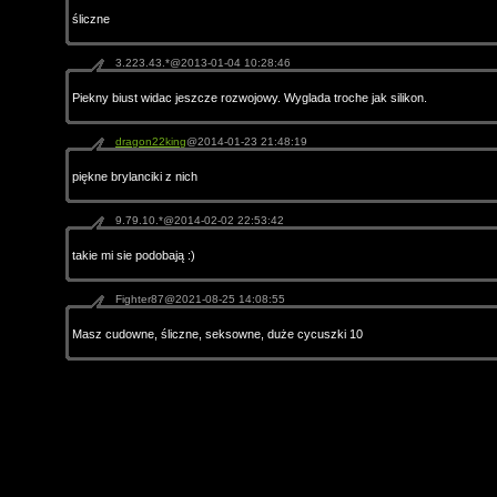
śliczne
3.223.43.*@2013-01-04 10:28:46
Piekny biust widac jeszcze rozwojowy. Wyglada troche jak silikon.
dragon22king
@2014-01-23 21:48:19
piękne brylanciki z nich
9.79.10.*@2014-02-02 22:53:42
takie mi sie podobają :)
Fighter87@2021-08-25 14:08:55
Masz cudowne, śliczne, seksowne, duże cycuszki 10