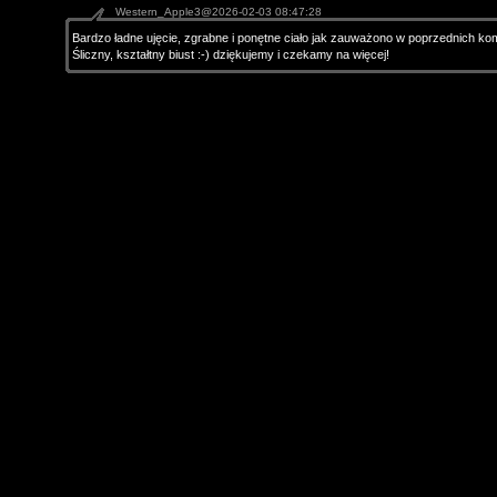
Western_Apple3@2026-02-03 08:47:28
Bardzo ładne ujęcie, zgrabne i ponętne ciało jak zauważono w poprzednich ko
Śliczny, kształtny biust :-) dziękujemy i czekamy na więcej!