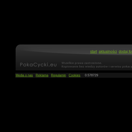
start
aktualności
dodaj fo
Media o nas
Reklama
Regulamin
Cookies
0.578729