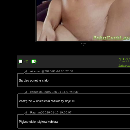
";)"
7.97
(4)
Zaloguj s
niceman@2026-01-14 06:27:58
Bardzo ponętne ciało
kamilek8325@2026-01-14 07:58:30
Widzę że w uniesieniu rozkoszy daje 10
Ragnar@2026-01-15 19:06:07
Piękne ciało, piękna kobieta