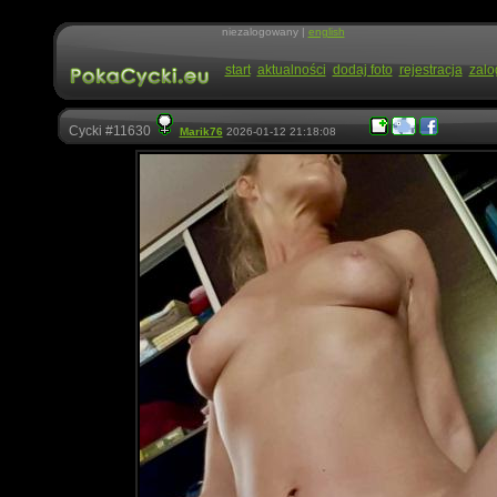
niezalogowany |
english
start
aktualności
dodaj foto
rejestracja
zalo
Cycki #11630
Marik76
2026-01-12 21:18:08