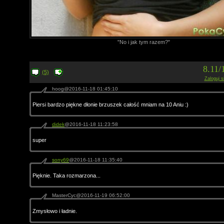
"No i jak tym razem?"
8.11/
(5)
Zaloguj s
hoog@2016-11-18 01:45:10
Piersi bardzo piękne dłonie brzuszek całość mniam na 10 Aniu :)
didek
@2016-11-18 11:23:58
super
sony69
@2016-11-18 11:35:40
Pięknie. Taka rozmarzona...
MasterCyc@2016-11-19 06:52:00
Zmysłowo i ładnie.