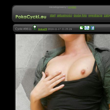
niezalogowany |
english
start
aktualności
dodaj foto
rejestracja
zalo
Cycki #9611
Anka29
2016-11-17 21:25:29