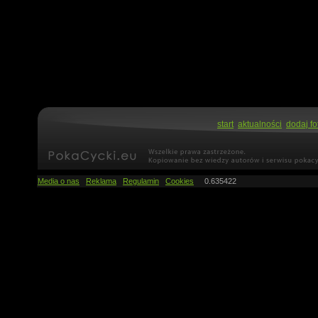
start
aktualności
dodaj fo
Media o nas
Reklama
Regulamin
Cookies
0.635422