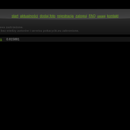
start
aktualności
dodaj foto
rejestracja
zaloguj
FAQ
kontakt
uwagi
es
0.815881