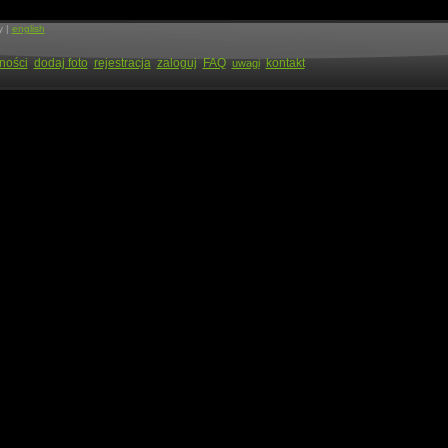
y |
english
ności
dodaj foto
rejestracja
zaloguj
FAQ
kontakt
uwagi