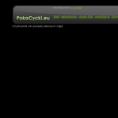
niezalogowany |
english
start
aktualności
dodaj foto
rejestracja
zalo
Użytkownik nie posiada własnych zdjęć