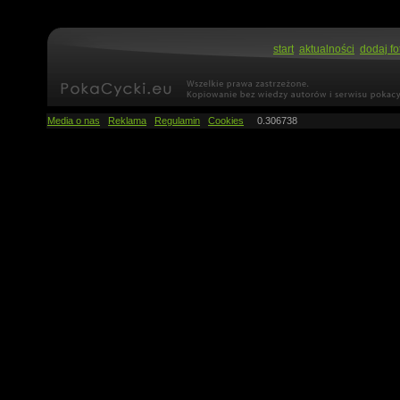
start
aktualności
dodaj fo
Media o nas
Reklama
Regulamin
Cookies
0.306738