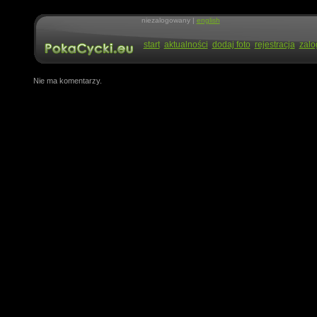
niezalogowany |
english
start
aktualności
dodaj foto
rejestracja
zalo
Nie ma komentarzy.