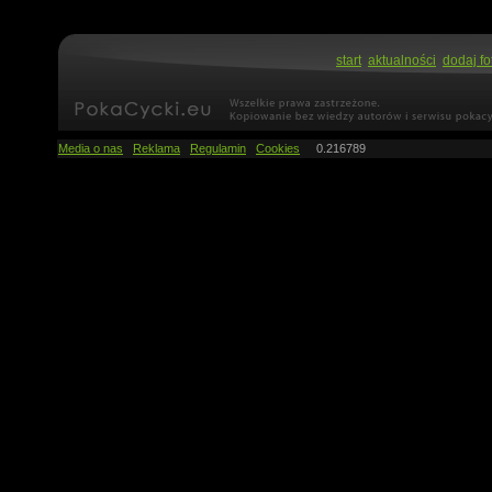
start
aktualności
dodaj fo
Media o nas
Reklama
Regulamin
Cookies
0.216789