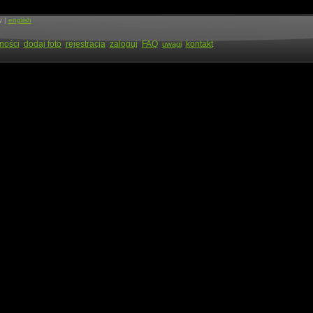
y |
english
ności
dodaj foto
rejestracja
zaloguj
FAQ
kontakt
uwagi