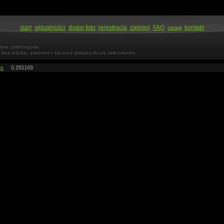
start
aktualności
dodaj foto
rejestracja
zaloguj
FAQ
kontakt
uwagi
es
0.291169