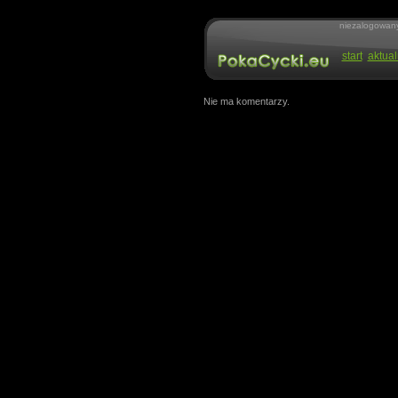
niezalogowan
start
aktual
Nie ma komentarzy.