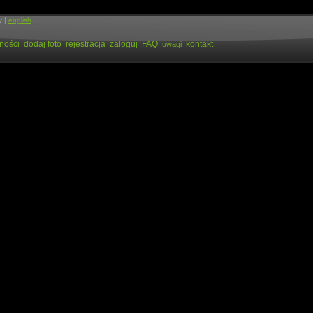
y |
english
ności
dodaj foto
rejestracja
zaloguj
FAQ
kontakt
uwagi