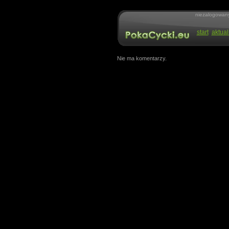
niezalogowan
start
aktual
Nie ma komentarzy.