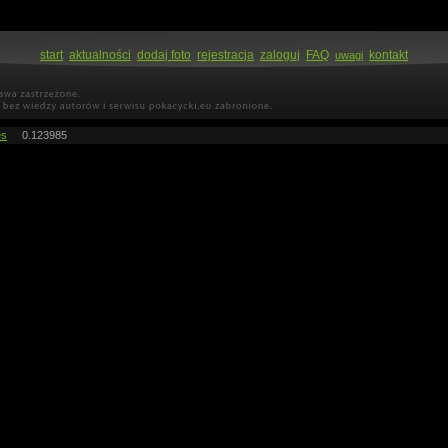
start
aktualności
dodaj foto
rejestracja
zaloguj
FAQ
kontakt
uwagi
es
0.123985