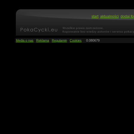
start
aktualności
dodaj fo
Media o nas
Reklama
Regulamin
Cookies
0.080679