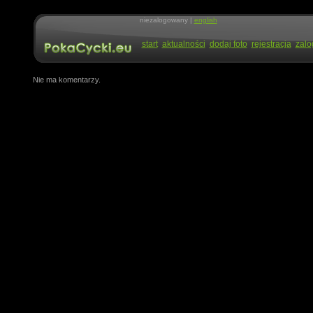
niezalogowany |
english
start
aktualności
dodaj foto
rejestracja
zalo
Nie ma komentarzy.