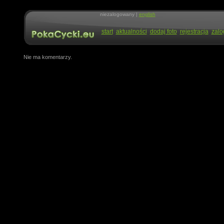
niezalogowany |
english
start
aktualności
dodaj foto
rejestracja
zalo
Nie ma komentarzy.