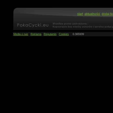
start
aktualności
dodaj fo
Media o nas
Reklama
Regulamin
Cookies
0.365939