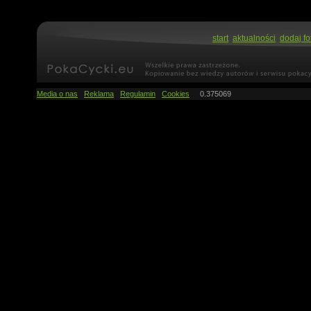
start
aktualności
dodaj fo
Media o nas
Reklama
Regulamin
Cookies
0.375069