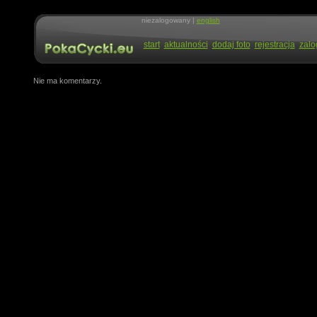
niezalogowany |
english
start
aktualności
dodaj foto
rejestracja
zalo
Nie ma komentarzy.