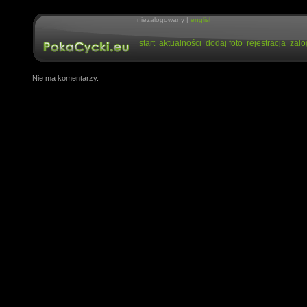
niezalogowany |
english
start
aktualności
dodaj foto
rejestracja
zalo
Nie ma komentarzy.