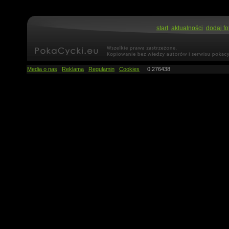
start
aktualności
dodaj fo
Media o nas
Reklama
Regulamin
Cookies
0.276438