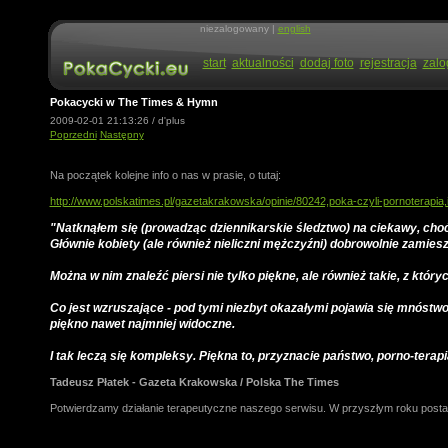
niezalogowany |
english
start
aktualności
dodaj foto
rejestracja
zalo
Pokacycki w The Times & Hymn
2009-02-01 21:13:26 / d'plus
Poprzedni
Następny
Na początek kolejne info o nas w prasie, o tutaj:
http://www.polskatimes.pl/gazetakrakowska/opinie/80242,poka-czyli-pornoterapia,i
"
Natknąłem się (prowadząc dziennikarskie śledztwo) na ciekawy, ch
Głównie kobiety (ale również nieliczni mężczyźni) dobrowolnie zamieszc
Można w nim znaleźć piersi nie tylko piękne, ale również takie, z który
Co jest wzruszające - pod tymi niezbyt okazałymi pojawia się mnóst
piękno nawet najmniej widoczne.
I tak leczą się kompleksy. Piękna to, przyznacie państwo, porno-terapi
Tadeusz Płatek - Gazeta Krakowska / Polska The Times
Potwierdzamy działanie terapeutyczne naszego serwisu. W przyszłym roku post