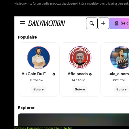
Na jednym z forum padła propozycja piosenki która mogłaby być oficjalną piosenką
Rodney Carrington Show Them To Me