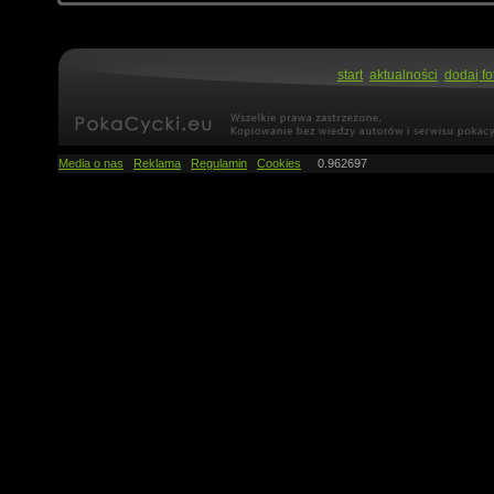
start
aktualności
dodaj fo
Media o nas
Reklama
Regulamin
Cookies
0.962697