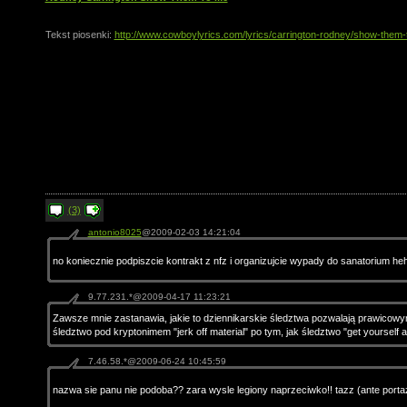
Tekst piosenki:
http://www.cowboylyrics.com/lyrics/carrington-rodney/show-them
(3)
antonio8025
@2009-02-03 14:21:04
no koniecznie podpiszcie kontrakt z nfz i organizujcie wypady do sanatorium heh
9.77.231.*@2009-04-17 11:23:21
Zawsze mnie zastanawia, jakie to dziennikarskie śledztwa pozwalają prawicow
śledztwo pod kryptonimem "jerk off material" po tym, jak śledztwo "get yourself 
7.46.58.*@2009-06-24 10:45:59
nazwa sie panu nie podoba?? zara wysle legiony naprzeciwko!! tazz (ante porta