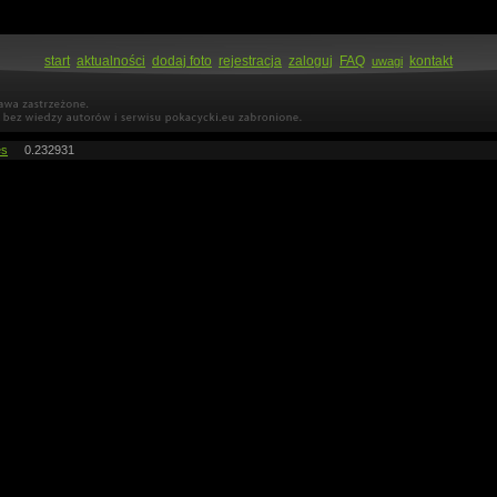
start
aktualności
dodaj foto
rejestracja
zaloguj
FAQ
kontakt
uwagi
es
0.232931