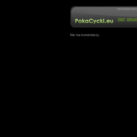
niezalogowan
start
aktual
Nie ma komentarzy.