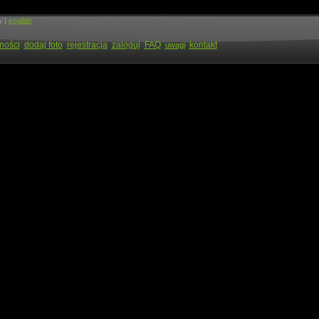
y |
english
ności
dodaj foto
rejestracja
zaloguj
FAQ
kontakt
uwagi