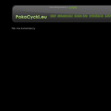
niezalogowany |
english
start
aktualności
dodaj foto
rejestracja
zalo
Nie ma komentarzy.