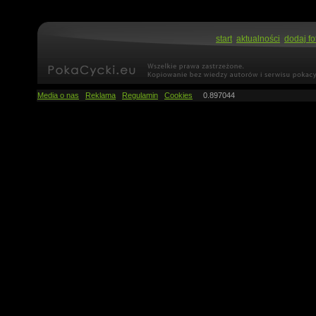
start
aktualności
dodaj fo
Media o nas
Reklama
Regulamin
Cookies
0.897044